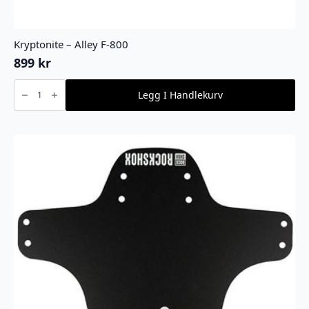
Kryptonite – Alley F-800
899
kr
Kryptonite
-
Legg I Handlekurv
Alley
F-
800
antall