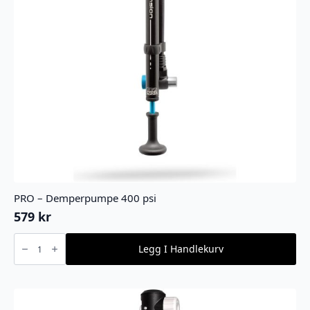
PRO – Demperpumpe 400 psi
579
kr
PRO
-
Legg I Handlekurv
Demperpumpe
400
psi
antall