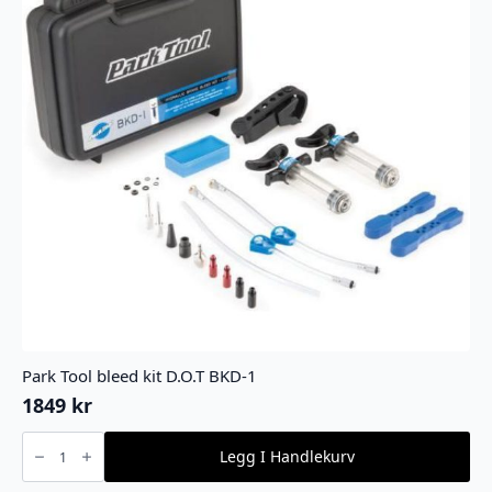
Park Tool bleed kit D.O.T BKD-1
1849
kr
Park
Tool
Legg I Handlekurv
bleed
kit
D.O.T