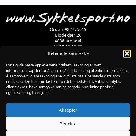
BKD-
1
antall
Org.nr 982775019
Blødekjær 26
4838 arendal
tlf 37 02 39 60
Kontaktskjema
Behandle samtykke
For å gi de beste opplevelsene bruker vi teknologier som
informasjonskapsler for å lagre og/eller få tilgang til enhetsinformasjon.
Åpningstider
Å samtykke til disse teknologiene vil tillate oss å behandle data som
MANDAG-FREDAG: 09:00-17:00
nettleseratferd eller unike ID-er på dette nettstedet. Å ikke samtykke
LØRDAG: 10:00-15:00
eller trekke tilbake samtykke kan ha negativ innvirkning på visse
SØNDAG: STENGT
egenskaper og funksjoner.
JULAFTEN : STENGT
PÅSKEAFTEN OG PINSEAFTEN : 10:00-13:00
Informasjon
Aksepter
MIN SIDE
KJØPSBETINGELSER
Benekte
RETUR