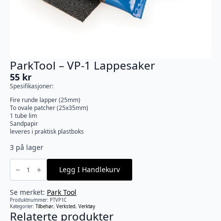
ParkTool – VP-1 Lappesaker
55
kr
Spesifikasjoner:
Fire runde lapper (25mm)
To ovale patcher (25x35mm)
1 tube lim
Sandpapir
leveres i praktisk plastboks
3 på lager
ParkTool
-
Legg I Handlekurv
VP-
1
Lappesaker
antall
Se merket:
Park Tool
Produktnummer:
PTVP1C
Kategorier:
Tilbehør
,
Verksted
,
Verktøy
Relaterte produkter