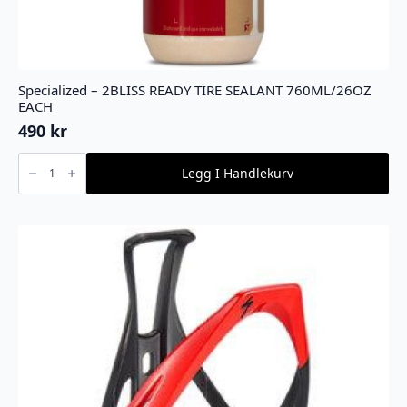
Specialized – 2BLISS READY TIRE SEALANT 760ML/26OZ
EACH
490
kr
Specialized
-
Legg I Handlekurv
2BLISS
READY
TIRE
SEALANT
760ML/26OZ
EACH
antall