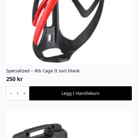
Specialized – Rib Cage II sort blank
250
kr
Specialized
-
Legg I Handlekurv
Rib
Cage
II
sort
blank
antall