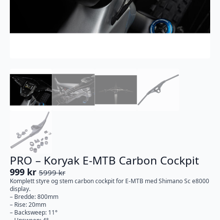
PRO – Koryak E-MTB Carbon Cockpit
999
kr
5999
kr
Opprinnelig
Nåværende
Komplett styre og stem carbon cockpit for E-MTB med Shimano Sc e8000
pris
pris
display.
var:
er:
– Bredde: 800mm
– Rise: 20mm
5999 kr.
999 kr.
– Backsweep: 11°