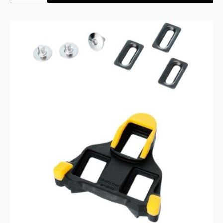
M324
Kombipedal
antall