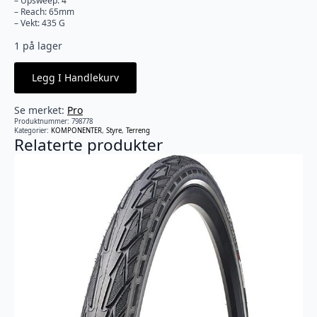
– Upsweep: 4°
– Reach: 65mm
– Vekt: 435 G
1 på lager
Legg I Handlekurv
Se merket:
Pro
Produktnummer:
798778
Kategorier:
KOMPONENTER
,
Styre
,
Terreng
Relaterte produkter