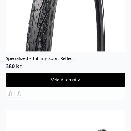
Specialized – Infinity Sport Reflect
380
kr
Dette
Velg Alternativ
produktet
har
flere
varianter.
Alternativene
kan
velges
på
produktsiden