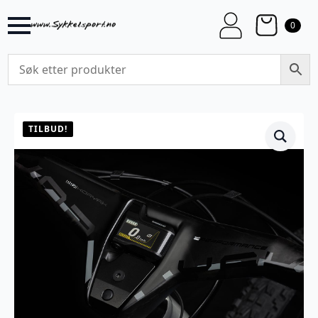
0
TILBUD!