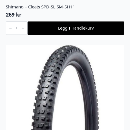
Shimano – Cleats SPD-SL SM-SH11
269
kr
Shimano
-
Legg I Handlekurv
Cleats
SPD-
SL
SM-
SH11
antall