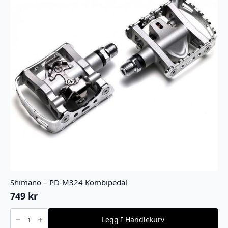
Shimano – PD-M324 Kombipedal
749
kr
Shimano
-
Legg I Handlekurv
PD-