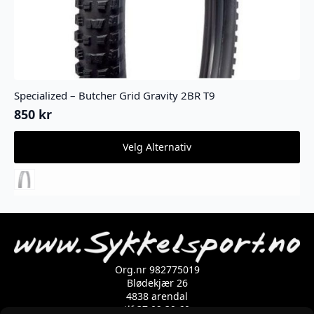
Specialized – Butcher Grid Gravity 2BR T9
850
kr
Dette
Velg Alternativ
produktet
har
flere
varianter.
Alternativene
kan
velges
på
produktsiden
Org.nr 982775019
Blødekjær 26
4838 arendal
tlf 37 02 39 60