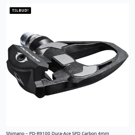
Smart
8/7-
delt
TILBUD!
antall
Shimano – PD-R9100 Dura-Ace SPD Carbon 4mm