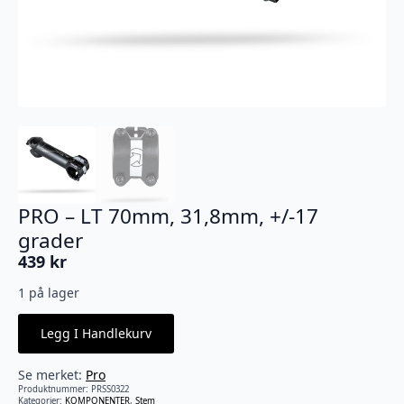
PRO – LT 70mm, 31,8mm, +/-17
grader
439
kr
1 på lager
Legg I Handlekurv
Se merket:
Pro
Produktnummer:
PRSS0322
Kategorier:
KOMPONENTER
,
Stem