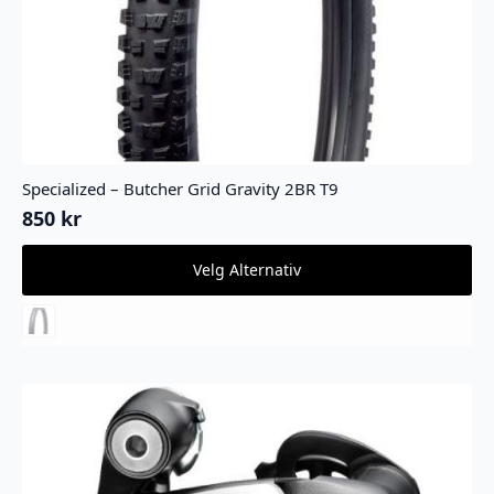
Specialized – Butcher Grid Gravity 2BR T9
850
kr
Dette
Velg Alternativ
produktet
har
flere
varianter.
Alternativene
kan
velges
på
produktsiden