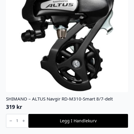
SHIMANO – ALTUS Navgir RD-M310-Smart 8/7-delt
319
kr
SHIMANO
-
Legg I Handlekurv
ALTUS
Navgir
RD-
M310-