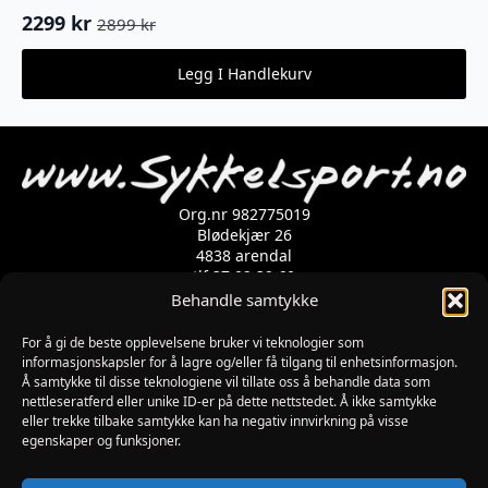
2299
kr
2899
kr
Opprinnelig
Nåværende
pris
pris
Legg I Handlekurv
var:
er:
2899 kr.
2299 kr.
Org.nr 982775019
Blødekjær 26
4838 arendal
tlf 37 02 39 60
Kontaktskjema
Behandle samtykke
For å gi de beste opplevelsene bruker vi teknologier som
informasjonskapsler for å lagre og/eller få tilgang til enhetsinformasjon.
Åpningstider
Å samtykke til disse teknologiene vil tillate oss å behandle data som
MANDAG-FREDAG: 09:00-17:00
nettleseratferd eller unike ID-er på dette nettstedet. Å ikke samtykke
LØRDAG: 10:00-15:00
eller trekke tilbake samtykke kan ha negativ innvirkning på visse
SØNDAG: STENGT
egenskaper og funksjoner.
JULAFTEN : STENGT
PÅSKEAFTEN OG PINSEAFTEN : 10:00-13:00