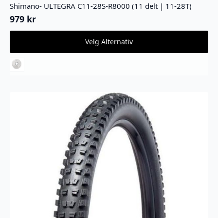
Shimano- ULTEGRA C11-28S-R8000 (11 delt | 11-28T)
979
kr
Dette
Velg Alternativ
produktet
har
flere
varianter.
Alternativene
kan
velges
på
produktsiden