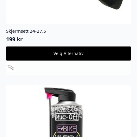
Skjermsett 24-27,5
199
kr
Dette
Velg Alternativ
produktet
har
flere
varianter.
Alternativene
kan
velges
på
produktsiden