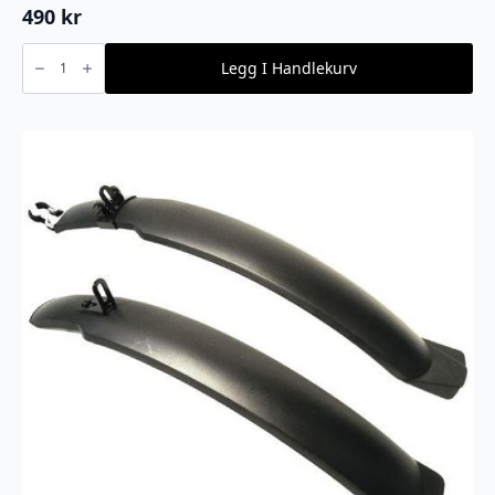
490
kr
Specialized
-
Legg I Handlekurv
2BLISS
READY
TIRE
SEALANT
760ML/26OZ
EACH
antall