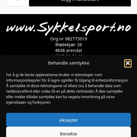
HP
Floor
Pump
ION
antall
Org.nr 982775019
Blødekjær 26
4838 arendal
tlf 37 02 39 60
Kontaktskjema
Behandle samtykke
For å gi de beste opplevelsene bruker vi teknologier som
informasjonskapsler for å lagre og/eller få tilgang til enhetsinformasjon.
Åpningstider
Å samtykke til disse teknologiene vil tillate oss å behandle data som
MANDAG-FREDAG: 09:00-17:00
nettleseratferd eller unike ID-er på dette nettstedet. Å ikke samtykke
LØRDAG: 10:00-15:00
eller trekke tilbake samtykke kan ha negativ innvirkning på visse
SØNDAG: STENGT
egenskaper og funksjoner.
JULAFTEN : STENGT
PÅSKEAFTEN OG PINSEAFTEN : 10:00-13:00
Informasjon
Aksepter
MIN SIDE
KJØPSBETINGELSER
Benekte