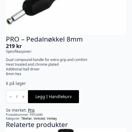
PRO – Pedalnøkkel 8mm
219
kr
Spesifikasjoner:
Dual compound handle for extra grip and comfort
Heat treated and chrome plated
Additional ball driver
8mm hex
6 på lager
PRO
-
Legg I Handlekurv
Pedalnøkkel
8mm
antall
Se merket:
Pro
Produktnummer:
PRTLb040
Kategorier:
Tilbehør
,
Verksted
,
Verktøy
Relaterte produkter