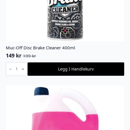
Muc-Off Disc Brake Cleaner 400ml
149
kr
199
kr
Opprinnelig
Nåværende
pris
pris
Muc-
Off
Legg I Handlekurv
var:
er:
Disc
Brake
199 kr.
149 kr.
Cleaner
400ml
antall