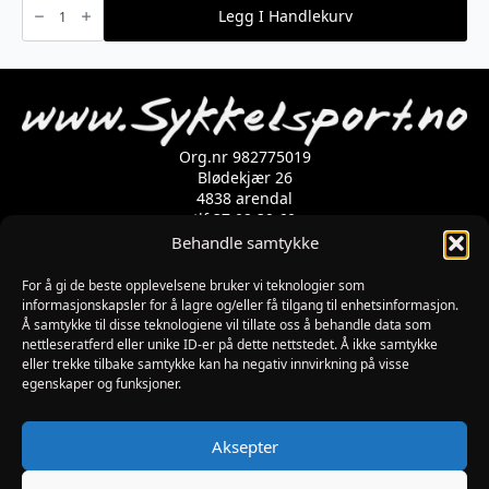
Off
Legg I Handlekurv
Wet
Lube
120ml
antall
Org.nr 982775019
Blødekjær 26
4838 arendal
tlf 37 02 39 60
Kontaktskjema
Behandle samtykke
For å gi de beste opplevelsene bruker vi teknologier som
informasjonskapsler for å lagre og/eller få tilgang til enhetsinformasjon.
Åpningstider
Å samtykke til disse teknologiene vil tillate oss å behandle data som
MANDAG-FREDAG: 09:00-17:00
nettleseratferd eller unike ID-er på dette nettstedet. Å ikke samtykke
LØRDAG: 10:00-15:00
eller trekke tilbake samtykke kan ha negativ innvirkning på visse
SØNDAG: STENGT
egenskaper og funksjoner.
JULAFTEN : STENGT
PÅSKEAFTEN OG PINSEAFTEN : 10:00-13:00
Informasjon
Aksepter
MIN SIDE