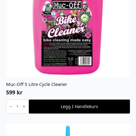
Muc-Off 5 Litre Cycle Cleaner
599
kr
Muc-
Off
Legg I Handlekurv
5
Litre
Cycle
Cleaner
antall