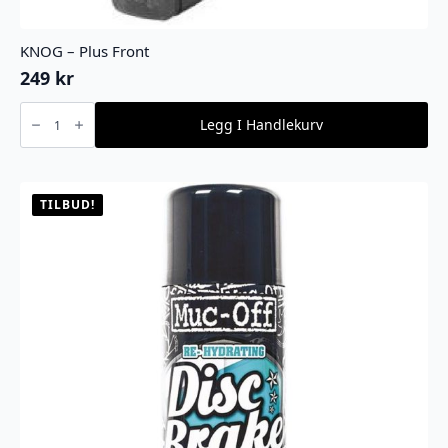
KNOG – Plus Front
249
kr
KNOG
-
Legg I Handlekurv
Plus
Front
antall
TILBUD!