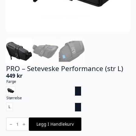
PRO – Seteveske Performance (str L)
449
kr
Farge
Størrelse
L
PRO
-
Legg I Handlekurv
Seteveske
Performance
(str