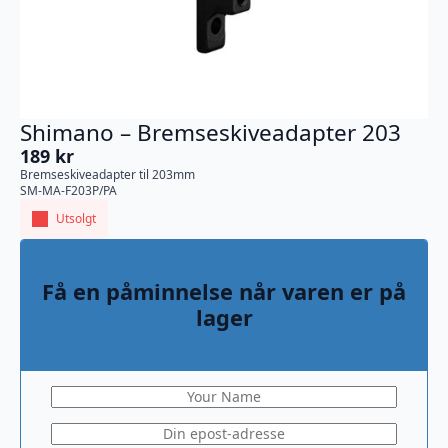
Shimano – Bremseskiveadapter 203
189
kr
Bremseskiveadapter til 203mm
SM-MA-F203P/PA
Utsolgt
Få en påminnelse når varen er på
lager