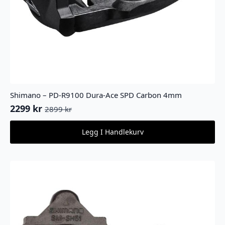
Shimano – PD-R9100 Dura-Ace SPD Carbon 4mm
2299
kr
2899
kr
Opprinnelig
Nåværende
pris
pris
Legg I Handlekurv
var:
er:
2899 kr.
2299 kr.