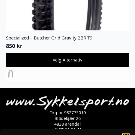
Specialized – Butcher Grid Gravity 2BR T9
850
kr
Dette
Velg Alternativ
produktet
har
flere
varianter.
Alternativene
kan
velges
på
produktsiden
Org.nr 982775019
Blødekjær 26
4838 arendal
tlf 37 02 39 60