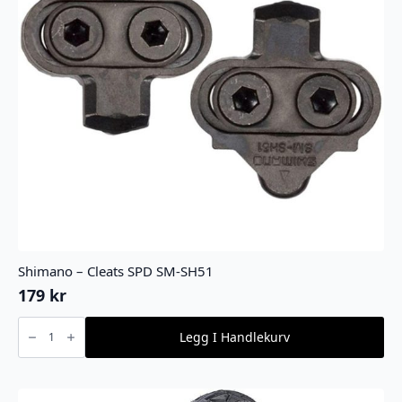
Shimano – Cleats SPD SM-SH51
179
kr
Shimano
-
Legg I Handlekurv
Cleats
SPD
SM-
SH51
antall