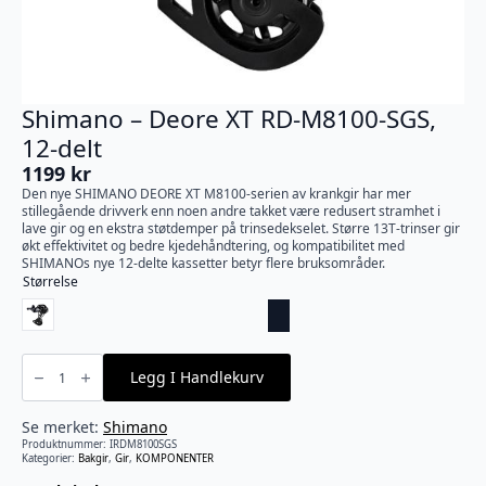
Shimano – Deore XT RD-M8100-SGS,
12-delt
1199
kr
Den nye SHIMANO DEORE XT M8100-serien av krankgir har mer
stillegående drivverk enn noen andre takket være redusert stramhet i
lave gir og en ekstra støtdemper på trinsedekselet. Større 13T-trinser gir
økt effektivitet og bedre kjedehåndtering, og kompatibilitet med
SHIMANOs nye 12-delte kassetter betyr flere bruksområder.
Størrelse
Shimano
-
Legg I Handlekurv
Deore
XT
RD-
M8100-
Se merket:
Shimano
SGS,
Produktnummer:
IRDM8100SGS
12-
Kategorier:
Bakgir
,
Gir
,
KOMPONENTER
delt
antall