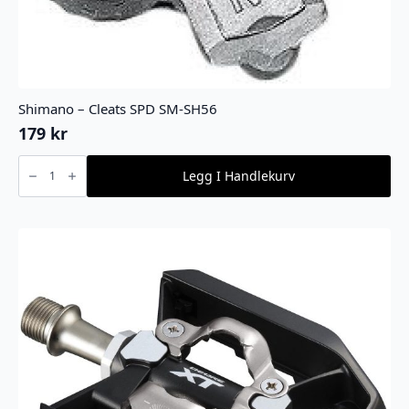
Shimano – Cleats SPD SM-SH56
179
kr
Shimano
-
Legg I Handlekurv
Cleats
SPD
SM-
SH56
antall