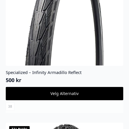
Specialized – Infinity Armadillo Reflect
500
kr
Dette
Velg Alternativ
produktet
har
flere
38
varianter.
Alternativene
kan
velges