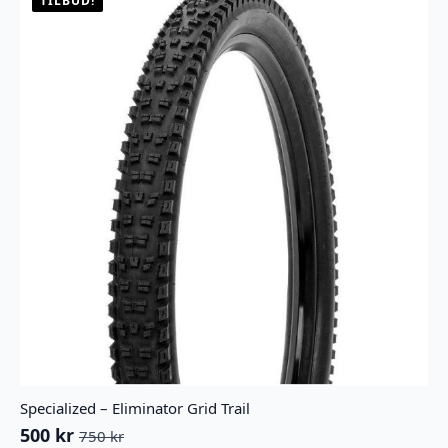
TILBUD!
på
produktsiden
Specialized – Eliminator Grid Trail
500
kr
750
kr
Opprinnelig
Nåværende