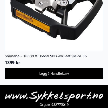
Shimano – T8000 XT Pedal SPD w/Cleat SM-SH56
1399
kr
Legg I Handlekurv
Org.nr 982775019