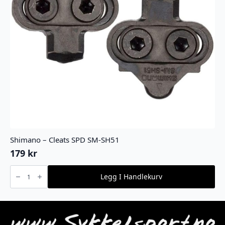
Shimano – Cleats SPD SM-SH51
179
kr
Shimano
-
Legg I Handlekurv
Cleats
SPD
SM-
SH51
antall