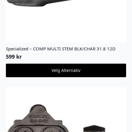
Specialized – COMP MULTI STEM BLK/CHAR 31.8 12D
599
kr
Dette
Velg Alternativ
produktet
har
flere
varianter.
Alternativene
kan
velges
på
produktsiden