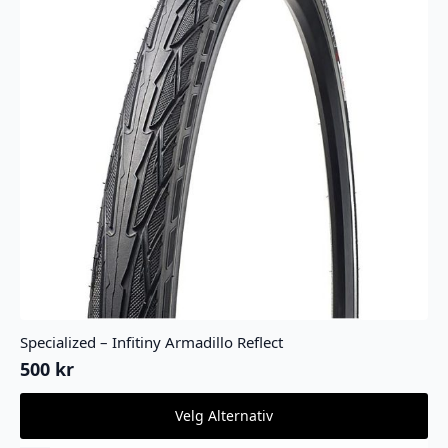
Specialized – Infitiny Armadillo Reflect
500
kr
Dette
Velg Alternativ
produktet
har