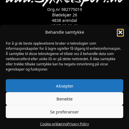
Org.nr 982775019
Blødekjær 26
4838 arendal
tlf 37 02 39 60
Kontaktskjema
Behandle samtykke
For å gi de beste opplevelsene bruker vi teknologier som
informasjonskapsler for å lagre og/eller få tilgang til enhetsinformasjon.
Åpningstider
Å samtykke til disse teknologiene vil tillate oss å behandle data som
MANDAG-FREDAG: 09:00-17:00
nettleseratferd eller unike ID-er på dette nettstedet. Å ikke samtykke
LØRDAG: 10:00-15:00
eller trekke tilbake samtykke kan ha negativ innvirkning på visse
SØNDAG: STENGT
egenskaper og funksjoner.
JULAFTEN : STENGT
PÅSKEAFTEN OG PINSEAFTEN : 10:00-13:00
Informasjon
Aksepter
MIN SIDE
KJØPSBETINGELSER
Benekte
RETUR
Se preferanser
Utviklet av Digipos AS – Arendal Copyright 2026
Sykkelsport.no
Cookie-erklæring
Privacy Policy