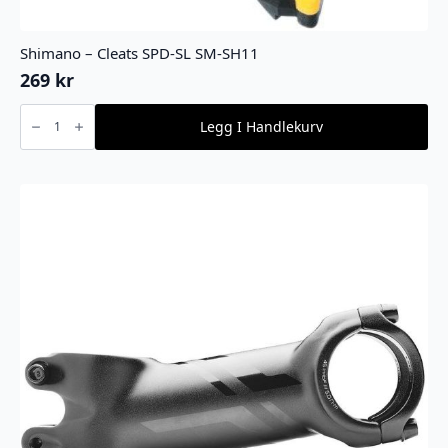
Shimano – Cleats SPD-SL SM-SH11
269
kr
Shimano
-
Legg I Handlekurv
Cleats
SPD-
SL
SM-
SH11
antall