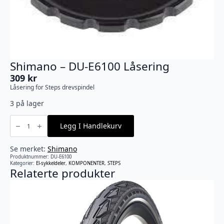
Shimano – DU-E6100 Låsering
309
kr
Låsering for Steps drevspindel
3 på lager
Shimano
-
Legg I Handlekurv
DU-
E6100
Låsering
antall
Se merket:
Shimano
Produktnummer:
DU-E6100
Kategorier:
El-sykkeldeler
,
KOMPONENTER
,
STEPS
Relaterte produkter