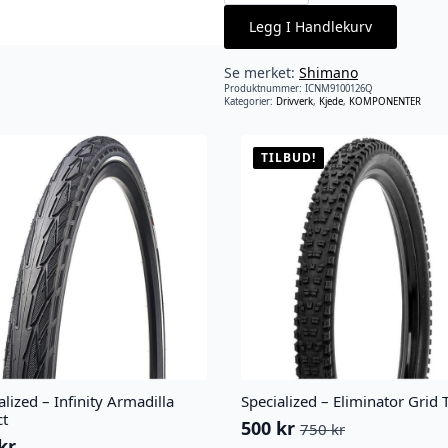
CN-
M9100
Legg I Handlekurv
12-
delt
kjede
126
Se merket:
Shimano
ledd
antall
Produktnummer:
ICNM9100126Q
Kategorier:
Drivverk
,
Kjede
,
KOMPONENTER
TILBUD!
alized – Infinity Armadilla
Specialized – Eliminator Grid T
ct
500
kr
750
kr
Opprinnelig
Nåværende
kr