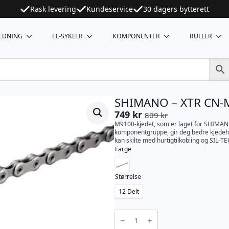
Rask levering
Kundeservice
30 dagers bytterett
EDNING
EL-SYKLER
KOMPONENTER
RULLER
SHIMANO – XTR CN-M9
749
kr
809
kr
Opprinnelig
Nåværende
M9100-kjedet, som er laget for SHIMA
pris
pris
komponentgruppe, gir deg bedre kjedehol
var:
er:
kan skilte med hurtigtilkobling og SIL-TE
Farge
809 kr.
749 kr.
Størrelse
12 Delt
SHIMANO
-
XTR