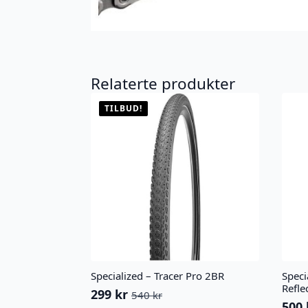
Relaterte produkter
TILBUD!
Specialized – Tracer Pro 2BR
Speci
Refle
299
kr
540
kr
Opprinnelig
Nåværende
500