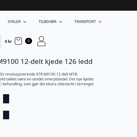
SYKLER
TILBEHØR
TRANSPORT
0
0
kr
100 12-delt kjede 126 ledd
NOs revolusjonerende XTR M9100 12-delt MTB-
d takket være en utvidet innerplatedel. Det nye kjedet
C-behandling, som gjør det ekstra slitesterkt i terrenget.