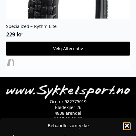
Specialized – Rythm Lite
229
kr
Dette
Velg Alternativ
produktet
har
flere
varianter.
Alternativene
kan
velges
på
produktsiden
Org.nr 982775019
Blødekjær 26
4838 arendal
tlf 37 02 39 60
Kontaktskjema
Behandle samtykke