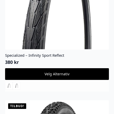
Specialized – Infinity Sport Reflect
380
kr
Dette
Velg Alternativ
produktet
har
flere
varianter.
Alternativene
kan
velges
TILBUD!
på
produktsiden