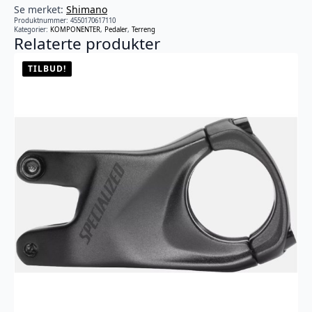
Se merket:
Shimano
Produktnummer:
4550170617110
Kategorier:
KOMPONENTER
,
Pedaler
,
Terreng
Relaterte produkter
TILBUD!