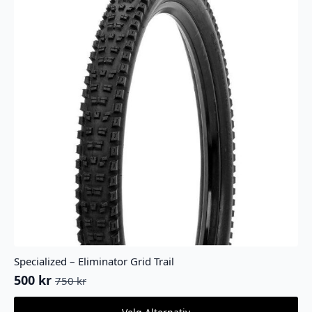
Specialized – Eliminator Grid Trail
500
kr
750
kr
Opprinnelig
Nåværende
pris
pris
Dette