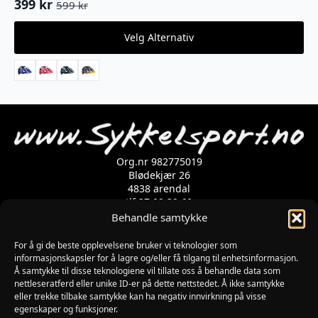
399
kr
599
kr
Opprinnelig
Nåværende
pris
pris
Dette
Velg Alternativ
var:
er:
produktet
599 kr.
399 kr.
har
flere
varianter.
Alternativene
kan
velges
på
produktsiden
Org.nr 982775019
Blødekjær 26
4838 arendal
tlf 37 02 39 60
Kontaktskjema
Behandle samtykke
For å gi de beste opplevelsene bruker vi teknologier som
Åpningstider
informasjonskapsler for å lagre og/eller få tilgang til enhetsinformasjon.
Å samtykke til disse teknologiene vil tillate oss å behandle data som
MANDAG-FREDAG: 09:00-17:00
nettleseratferd eller unike ID-er på dette nettstedet. Å ikke samtykke
LØRDAG: 10:00-15:00
eller trekke tilbake samtykke kan ha negativ innvirkning på visse
SØNDAG: STENGT
egenskaper og funksjoner.