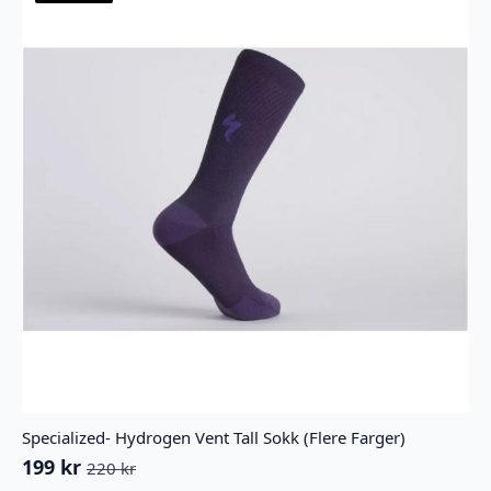
Specialized- Hydrogen Vent Tall Sokk (Flere Farger)
199
kr
220
kr
Opprinnelig
Nåværende