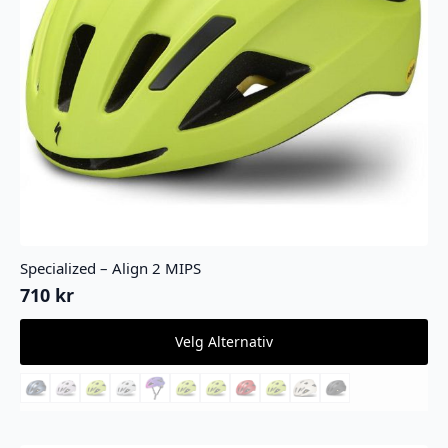
Specialized – Align 2 MIPS
710
kr
Dette
Velg Alternativ
produktet
har
flere
varianter.
Alternativene
kan