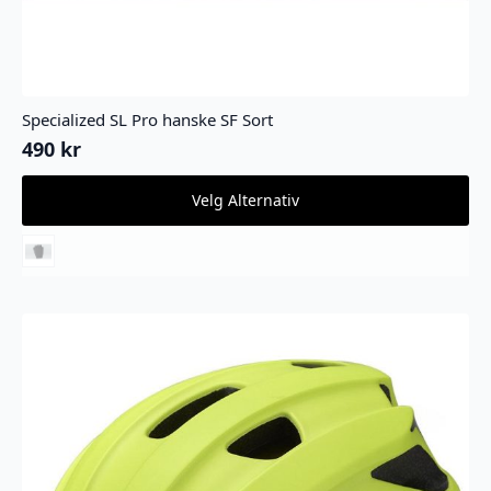
Specialized SL Pro hanske SF Sort
490
kr
Dette
Velg Alternativ
produktet
har
flere
varianter.
Alternativene
kan
velges
på
produktsiden