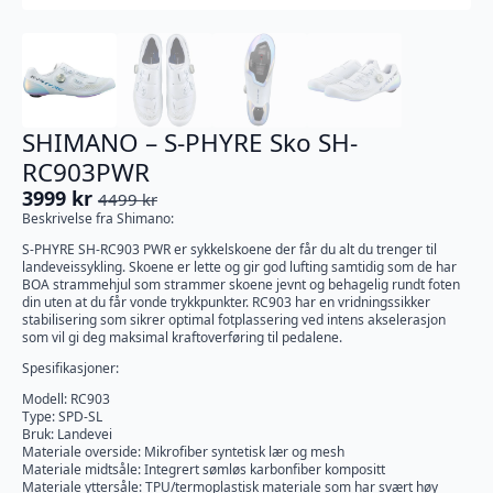
SHIMANO – S-PHYRE Sko SH-
RC903PWR
3999
kr
4499
kr
Opprinnelig
Nåværende
Beskrivelse fra Shimano:
pris
pris
S-PHYRE SH-RC903 PWR er sykkelskoene der får du alt du trenger til
var:
er:
landeveissykling. Skoene er lette og gir god lufting samtidig som de har
4499 kr.
3999 kr.
BOA strammehjul som strammer skoene jevnt og behagelig rundt foten
din uten at du får vonde trykkpunkter. RC903 har en vridningssikker
stabilisering som sikrer optimal fotplassering ved intens akselerasjon
som vil gi deg maksimal kraftoverføring til pedalene.
Spesifikasjoner:
Modell: RC903
Type: SPD-SL
Bruk: Landevei
Materiale overside: Mikrofiber syntetisk lær og mesh
Materiale midtsåle: Integrert sømløs karbonfiber kompositt
Materiale yttersåle: TPU/termoplastisk materiale som har svært høy