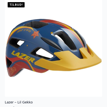
velges
TILBUD!
på
produktsiden
Lazer – Lil Gekko