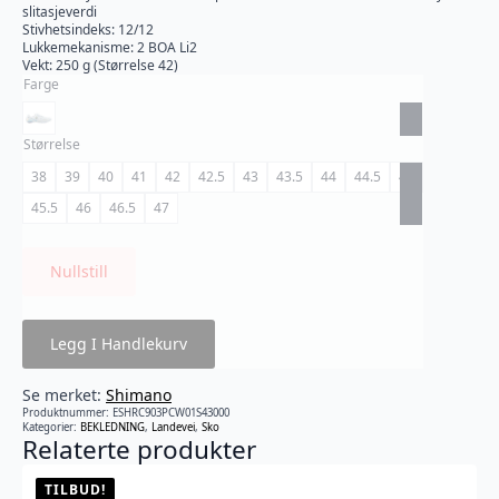
slitasjeverdi
Stivhetsindeks: 12/12
Lukkemekanisme: 2 BOA Li2
Vekt: 250 g (Størrelse 42)
Farge
Størrelse
38
39
40
41
42
42.5
43
43.5
44
44.5
45
45.5
46
46.5
47
Nullstill
Legg I Handlekurv
Se merket:
Shimano
Produktnummer:
ESHRC903PCW01S43000
Kategorier:
BEKLEDNING
,
Landevei
,
Sko
Relaterte produkter
TILBUD!