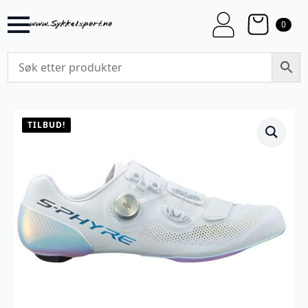
0
TILBUD!