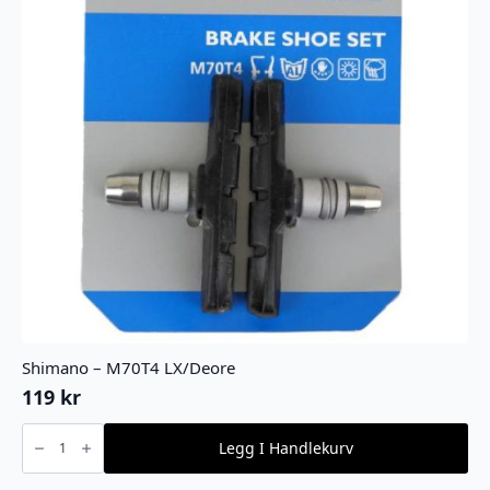
Shimano – M70T4 LX/Deore
119
kr
Shimano
-
Legg I Handlekurv
M70T4
LX/Deore
antall