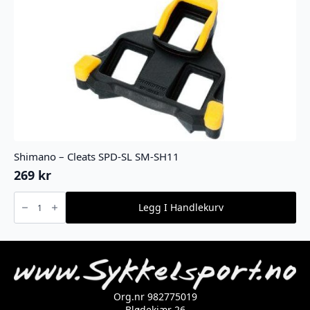
Shimano – Cleats SPD-SL SM-SH11
269
kr
Shimano
-
Legg I Handlekurv
Cleats
SPD-
SL
SM-
SH11
antall
Org.nr 982775019
Blødekjær 26