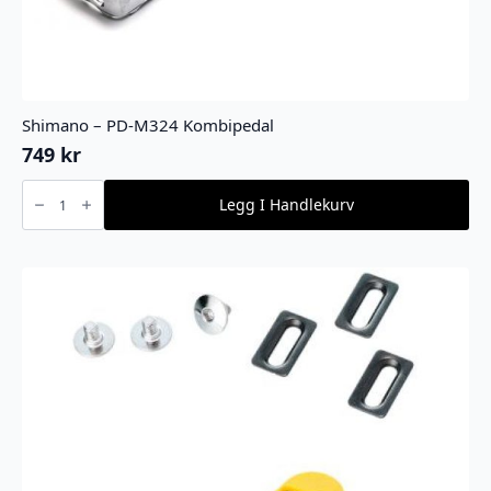
Shimano – PD-M324 Kombipedal
749
kr
Shimano
-
Legg I Handlekurv
PD-
M324
Kombipedal
antall