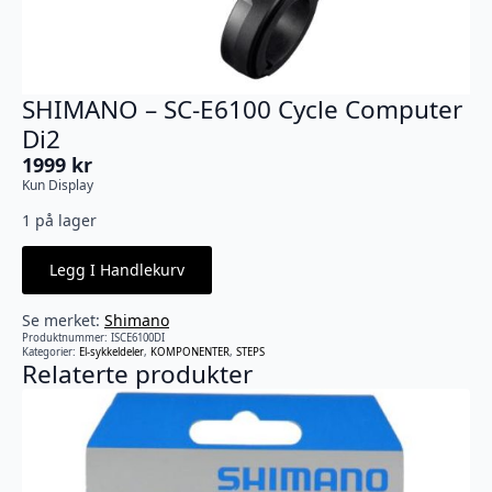
SHIMANO – SC-E6100 Cycle Computer
Di2
1999
kr
Kun Display
1 på lager
Legg I Handlekurv
Se merket:
Shimano
Produktnummer:
ISCE6100DI
Kategorier:
El-sykkeldeler
,
KOMPONENTER
,
STEPS
Relaterte produkter