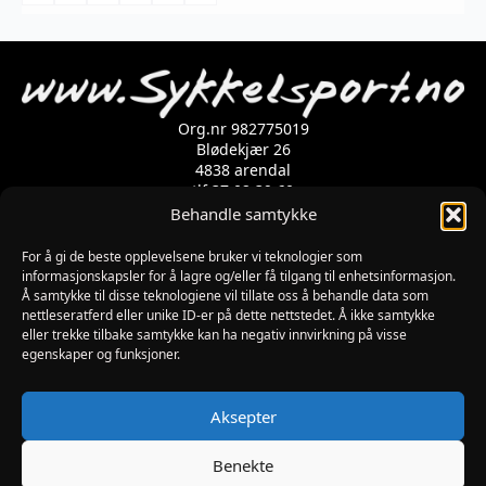
varianter.
Alternativene
kan
velges
på
produktsiden
Org.nr 982775019
Blødekjær 26
4838 arendal
tlf 37 02 39 60
Kontaktskjema
Behandle samtykke
For å gi de beste opplevelsene bruker vi teknologier som
informasjonskapsler for å lagre og/eller få tilgang til enhetsinformasjon.
Åpningstider
Å samtykke til disse teknologiene vil tillate oss å behandle data som
MANDAG-FREDAG: 09:00-17:00
nettleseratferd eller unike ID-er på dette nettstedet. Å ikke samtykke
LØRDAG: 10:00-15:00
eller trekke tilbake samtykke kan ha negativ innvirkning på visse
SØNDAG: STENGT
egenskaper og funksjoner.
JULAFTEN : STENGT
PÅSKEAFTEN OG PINSEAFTEN : 10:00-13:00
Informasjon
Aksepter
MIN SIDE
KJØPSBETINGELSER
Benekte
RETUR