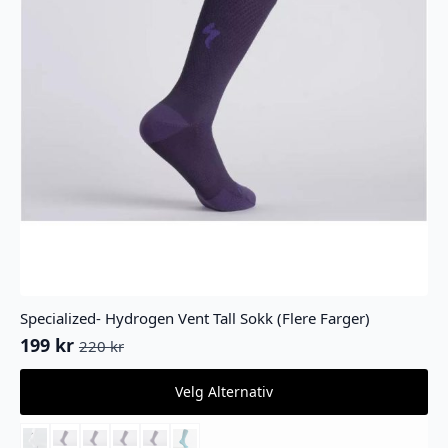
Specialized- Hydrogen Vent Tall Sokk (Flere Farger)
199
kr
220
kr
Opprinnelig
Nåværende
pris
pris
Dette
Velg Alternativ
var:
er:
produktet
220 kr.
199 kr.
har
flere