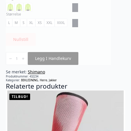
Størrelse
L
M
S
XL
XS
XXL
XXXL
Nullstill
Shimano
-
Legg I Handlekurv
Windflex
Jakke
antall
Se merket:
Shimano
Produktnummer:
432234
Kategorier:
BEKLEDNING
,
Herre
,
Jakker
Relaterte produkter
TILBUD!