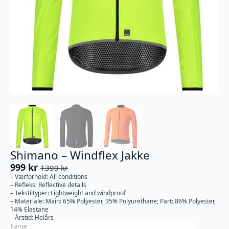
Shimano – Windflex Jakke
999
kr
1399
kr
Opprinnelig
Nåværende
– Værforhold: All conditions
pris
pris
– Refleks: Reflective details
var:
er:
– Tekstiltyper: Lightweight and windproof
– Materiale: Main: 65% Polyester, 35% Polyurethane; Part: 86% Polyester,
1399 kr.
999 kr.
14% Elastane
– Årstid: Helårs
Farge