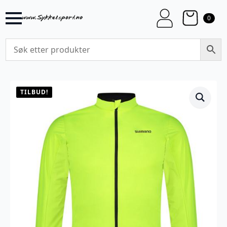
0
TILBUD!