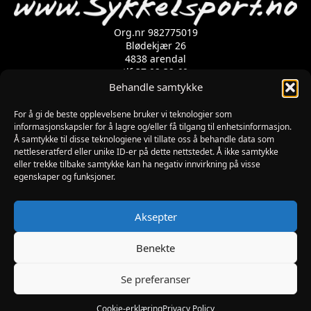
Org.nr 982775019
Blødekjær 26
4838 arendal
tlf 37 02 39 60
Kontaktskjema
Behandle samtykke
For å gi de beste opplevelsene bruker vi teknologier som
Åpningstider
informasjonskapsler for å lagre og/eller få tilgang til enhetsinformasjon.
Å samtykke til disse teknologiene vil tillate oss å behandle data som
MANDAG-FREDAG: 09:00-17:00
nettleseratferd eller unike ID-er på dette nettstedet. Å ikke samtykke
LØRDAG: 10:00-15:00
eller trekke tilbake samtykke kan ha negativ innvirkning på visse
SØNDAG: STENGT
egenskaper og funksjoner.
JULAFTEN : STENGT
PÅSKEAFTEN OG PINSEAFTEN : 10:00-13:00
Informasjon
Aksepter
MIN SIDE
KJØPSBETINGELSER
Benekte
RETUR
Se preferanser
Utviklet av Digipos AS – Arendal Copyright 2026
Sykkelsport.no
Cookie-erklæring
Privacy Policy