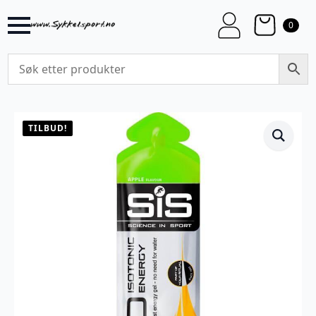
0
TILBUD!