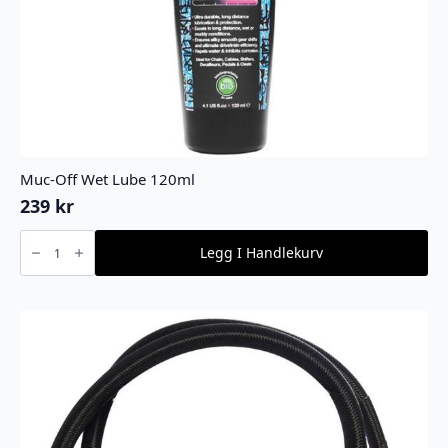
Muc-Off Wet Lube 120ml
239
kr
Muc-
Off
Legg I Handlekurv
Wet
Lube
120ml
antall