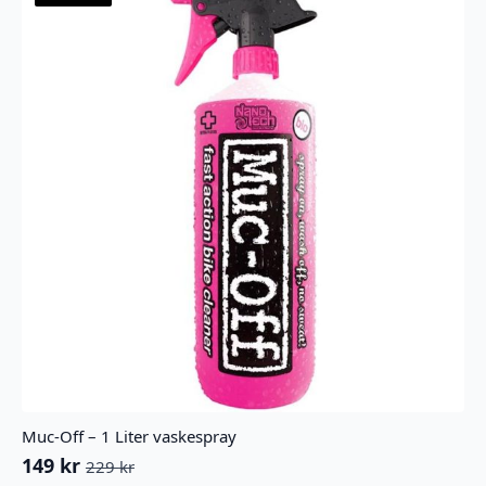
Muc-Off – 1 Liter vaskespray
149
kr
229
kr
Opprinnelig
Nåværende