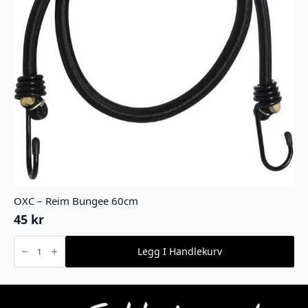
OXC – Reim Bungee 60cm
45
kr
OXC
-
Legg I Handlekurv
Reim
Bungee
60cm
antall