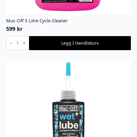
Muc-Off 5 Litre Cycle Cleaner
599
kr
Muc-
Off
Legg I Handlekurv
5
Litre
Cycle
Cleaner
antall