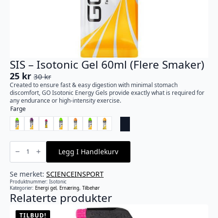
SIS – Isotonic Gel 60ml (Flere Smaker)
25
kr
30
kr
Opprinnelig
Nåværende
Created to ensure fast & easy digestion with minimal stomach
pris
pris
discomfort, GO Isotonic Energy Gels provide exactly what is required for
var:
er:
any endurance or high-intensity exercise.
Farge
30 kr.
25 kr.
SIS
-
Legg I Handlekurv
Isotonic
Gel
60ml
(Flere
Se merket:
SCIENCEINSPORT
Smaker)
Produktnummer:
Isotonic
antall
Kategorier:
Energi gel
,
Ernæring
,
Tilbehør
Relaterte produkter
TILBUD!