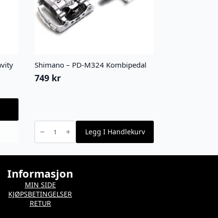
vity
Shimano – PD-M324 Kombipedal
749
kr
Shimano
-
Legg I Handlekurv
PD-
M324
Kombipedal
antall
Informasjon
MIN SIDE
KJØPSBETINGELSER
RETUR