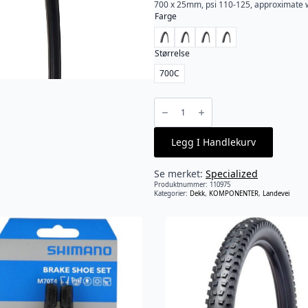
700 x 25mm, psi 110-125, approximate 
Farge
Størrelse
700C
Specialized
-
All
Condition
Armadillo
Legg I Handlekurv
Elite
antall
Se merket:
Specialized
Produktnummer:
110975
Kategorier:
Dekk
,
KOMPONENTER
,
Landevei