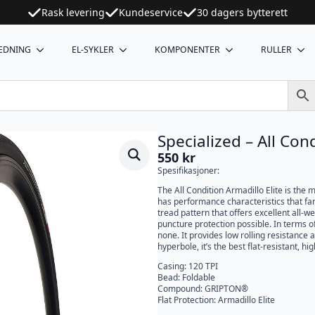
Rask levering
Kundeservice
30 dagers bytterett
EDNING
EL-SYKLER
KOMPONENTER
RULLER
Specialized – All Con
550
kr
Spesifikasjoner:
The All Condition Armadillo Elite is the m
has performance characteristics that far
tread pattern that offers excellent all-w
puncture protection possible. In terms 
none. It provides low rolling resistance 
hyperbole, it’s the best flat-resistant, 
Casing: 120 TPI
Bead: Foldable
Compound: GRIPTON®
Flat Protection: Armadillo Elite