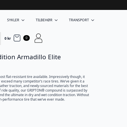
SYKLER
TILBEHØR
TRANSPORT
0
0
kr
dition Armadillo Elite
ost flat-resistant tire available. Impressively though, it
 exceed many competitor’s race tires. We’ve given it a
eather traction, and newly-sourced materials for the best
of ride quality, our GRIPTON® compound is surpassed by
and the ultimate in dry and wet condition traction. Without
high-performance tire that we’ve ever made.