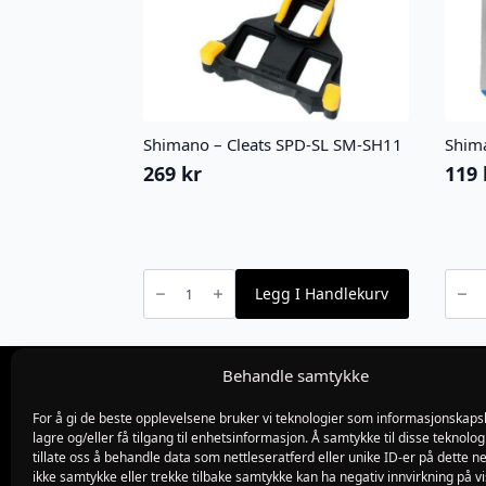
Shimano – Cleats SPD-SL SM-SH11
Shim
269
kr
119
Shimano
Shima
-
-
Legg I Handlekurv
Cleats
M70T
SPD-
LX/De
SL
antall
SM-
SH11
antall
Behandle samtykke
For å gi de beste opplevelsene bruker vi teknologier som informasjonskapsl
Org.nr 982775019
lagre og/eller få tilgang til enhetsinformasjon. Å samtykke til disse teknolog
Blødekjær 26
tillate oss å behandle data som nettleseratferd eller unike ID-er på dette ne
4838 arendal
ikke samtykke eller trekke tilbake samtykke kan ha negativ innvirkning på v