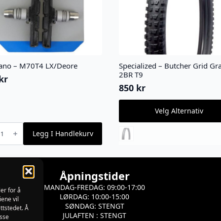
ano – M70T4 LX/Deore
Specialized – Butcher Grid Gra
2BR T9
kr
850
kr
Dette
Velg Alternativ
produktet
har
no
flere
Legg I Handlekurv
4
varianter.
ore
Alternativene
kan
velges
Åpningstider
på
MANDAG-FREDAG: 09:00-17:00
produktsiden
er for å
LØRDAG: 10:00-15:00
iene vil
SØNDAG: STENGT
ttstedet. Å
JULAFTEN : STENGT
isse