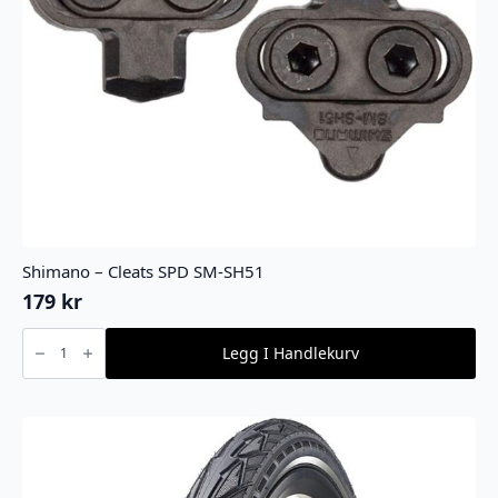
Shimano – Cleats SPD SM-SH51
179
kr
Shimano
-
Legg I Handlekurv
Cleats
SPD
SM-
SH51
antall