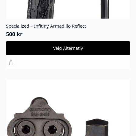
Specialized – Infitiny Armadillo Reflect
500
kr
Dette
Velg Alternativ
produktet
har
flere
varianter.
Alternativene
kan
velges
på
produktsiden