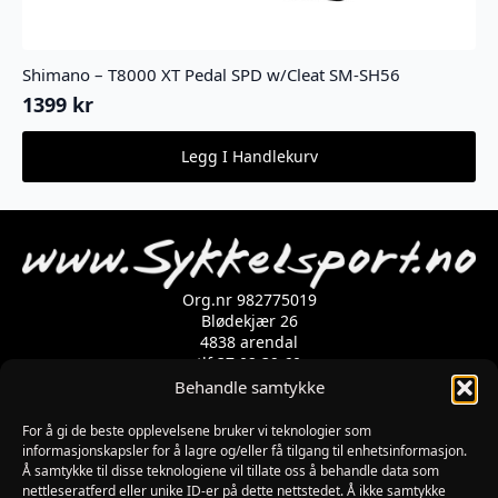
Shimano – T8000 XT Pedal SPD w/Cleat SM-SH56
1399
kr
Legg I Handlekurv
Org.nr 982775019
Blødekjær 26
4838 arendal
tlf 37 02 39 60
Kontaktskjema
Behandle samtykke
For å gi de beste opplevelsene bruker vi teknologier som
informasjonskapsler for å lagre og/eller få tilgang til enhetsinformasjon.
Åpningstider
Å samtykke til disse teknologiene vil tillate oss å behandle data som
MANDAG-FREDAG: 09:00-17:00
nettleseratferd eller unike ID-er på dette nettstedet. Å ikke samtykke