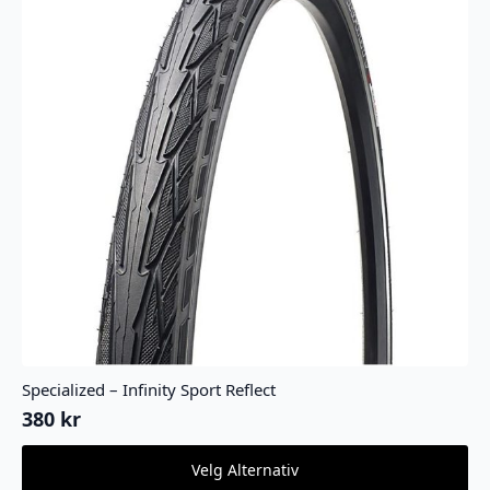
Specialized – Infinity Sport Reflect
380
kr
Dette
Velg Alternativ
produktet