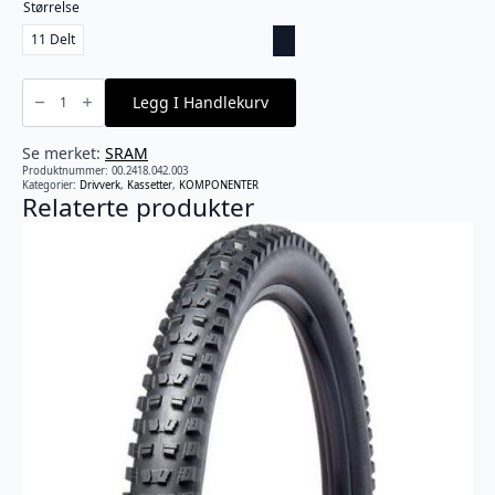
Størrelse
11 Delt
SRAM
-
Legg I Handlekurv
FORCE
PG-
1170
(11
Se merket:
SRAM
delt
Produktnummer:
00.2418.042.003
|
Kategorier:
Drivverk
,
Kassetter
,
KOMPONENTER
11-
Relaterte produkter
32T)
antall