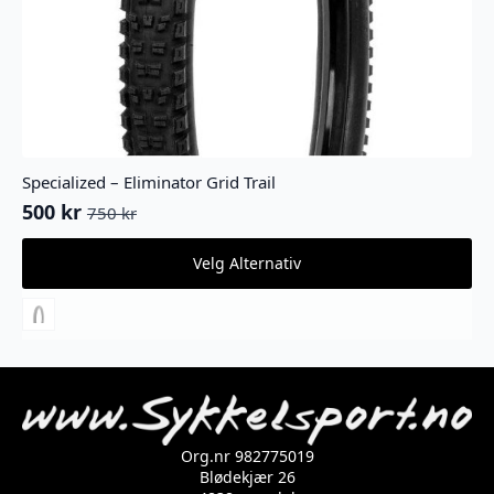
Specialized – Eliminator Grid Trail
500
kr
750
kr
Opprinnelig
Nåværende
pris
pris
Dette
Velg Alternativ
var:
er:
produktet
750 kr.
500 kr.
har
flere
varianter.
Alternativene
kan
velges
på
produktsiden
Org.nr 982775019
Blødekjær 26