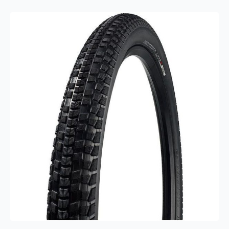
SM-
SH11
antall