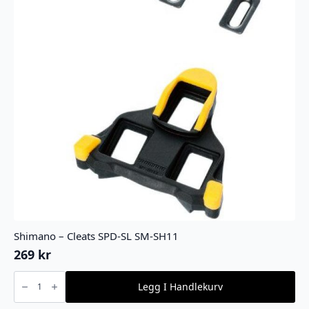
Shimano – Cleats SPD-SL SM-SH11
269
kr
Shimano
-
Legg I Handlekurv
Cleats
SPD-
SL