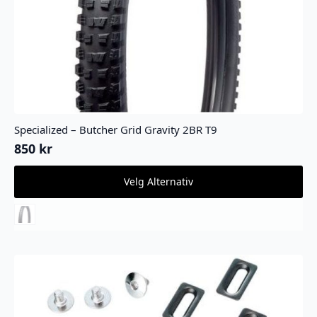
Specialized – Butcher Grid Gravity 2BR T9
850
kr
Dette
Velg Alternativ
produktet
har
flere
varianter.
Alternativene
kan
velges
på
produktsiden