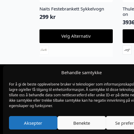
Naits Festebrankett Sykkelvogn
Thule
on
299
kr
393
Dette
Dette
Velg Alternativ
produktet
produ
har
har
flere
flere
varianter.
varian
Alternativene
Alter
kan
kan
velges
velge
Behandle samtykke
på
på
produktsiden
produ
For å gi de beste opplevelsene bruker vi teknologier som informasjonskapsl
Org.nr 982775019
lagre og/eller få tilgang til enhetsinformasjon. Å samtykke til disse teknolog
Blødekjær 26
tillate oss å behandle data som nettleseratferd eller unike ID-er på dette ne
4838 arendal
ikke samtykke eller trekke tilbake samtykke kan ha negativ innvirkning på v
tlf 37 02 39 60
egenskaper og funksjoner.
Kontaktskjema
Aksepter
Benekte
Se prefe