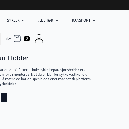
SYKLER
TILBEHØR
TRANSPORT
0
0
kr
ir Holder
når du er på farten. Thule sykkelreparasjonsholder er et
n forbli montert slik at du er klar for sykkelvedlikehold
i å rotere og har en spesialdesignet magnetisk plattform
ykkeldeler.