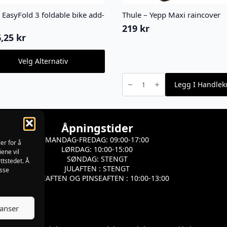
 EasyFold 3 foldable bike add-
Thule – Yepp Maxi raincover
219
kr
6,25
kr
Velg Alternativ
ktet
Thule
-
Legg I Handlek
Yepp
ter.
Maxi
raincover
nativene
antall
s
Åpningstider
MANDAG-FREDAG: 09:00-17:00
ktsiden
er for å
LØRDAG: 10:00-15:00
iene vil
SØNDAG: STENGT
ttstedet. Å
JULAFTEN : STENGT
isse
PÅSKEAFTEN OG PINSEAFTEN : 10:00-13:00
ranser