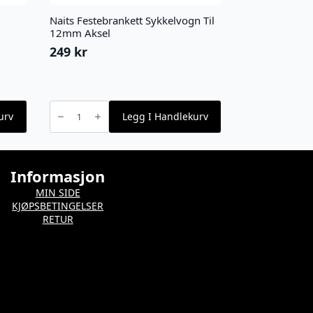
Naits Festebrankett Sykkelvogn Til
12mm Aksel
249
kr
Naits
Festebrankett
urv
Legg I Handlekurv
Sykkelvogn
Til
12mm
Aksel
antall
Informasjon
MIN SIDE
KJØPSBETINGELSER
RETUR