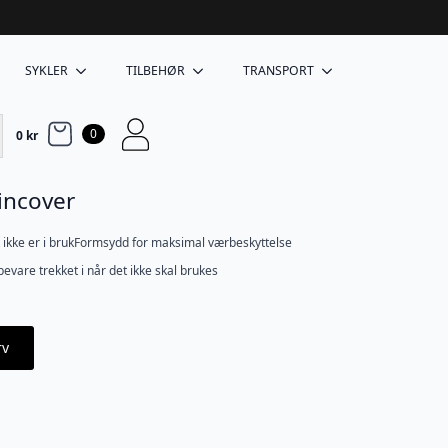
SYKLER
TILBEHØR
TRANSPORT
0
0
kr
incover
et ikke er i brukFormsydd for maksimal værbeskyttelse
evare trekket i når det ikke skal brukes
rv