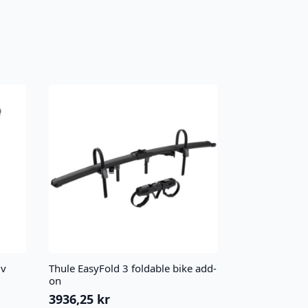
iv
Thule EasyFold 3 foldable bike add-
on
3936,25
kr