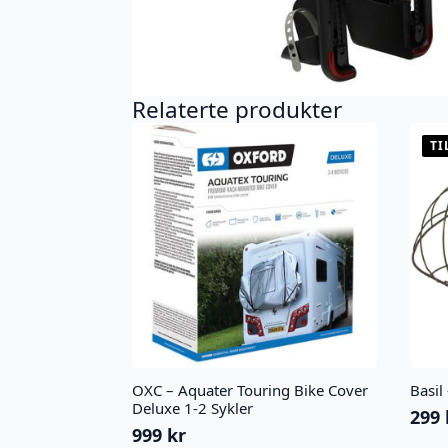
Relaterte produkter
TI
OXC – Aquater Touring Bike Cover
Basil
Deluxe 1-2 Sykler
299
Oppr
Nåv
999
kr
pris
pris