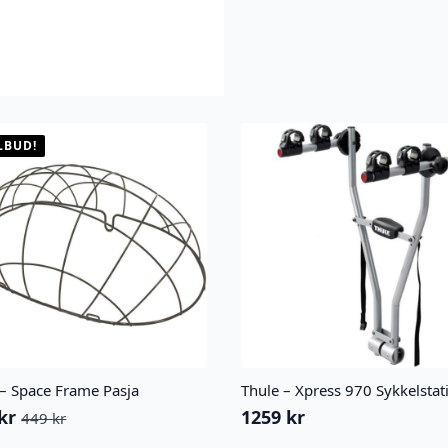
LBUD!
 – Space Frame Pasja
Thule – Xpress 970 Sykkelstat
kr
1259
kr
449
kr
innelig
ærende