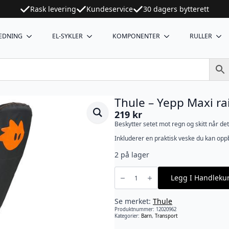
Rask levering
Kundeservice
30 dagers bytterett
EDNING
EL-SYKLER
KOMPONENTER
RULLER
Thule – Yepp Maxi ra
219
kr
Beskytter setet mot regn og skitt når d
Inkluderer en praktisk veske du kan oppb
2 på lager
Thule
-
Legg I Handleku
Yepp
Maxi
raincover
antall
Se merket:
Thule
Produktnummer:
12020962
Kategorier:
Barn
,
Transport