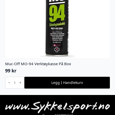
Muc-Off MO-94 Verktøykasse På Box
99
kr
Muc-
Off
Legg I Handlekurv
MO-
94
Verktøykasse
På
Box
antall