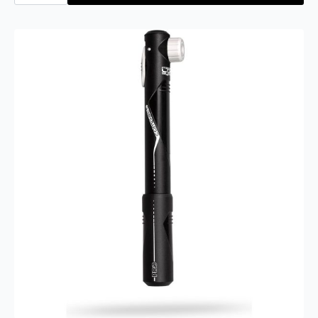
Chamois
Cream
250ml
antall