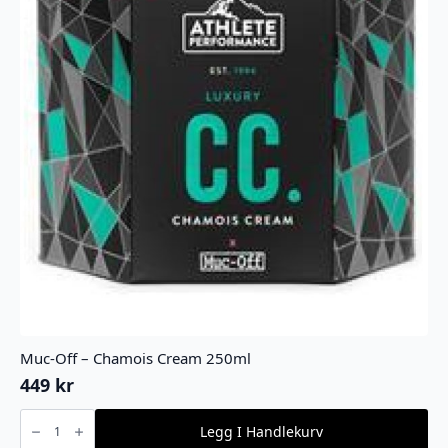
Muc-Off – Chamois Cream 250ml
449
kr
Muc-
Off
Legg I Handlekurv
-