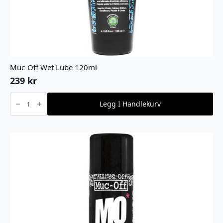
Muc-Off Wet Lube 120ml
239
kr
Muc-
Off
Legg I Handlekurv
Wet
Lube
120ml
antall