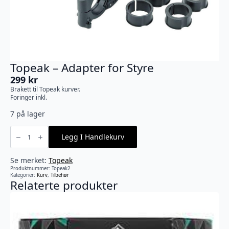
Topeak – Adapter for Styre
299
kr
Brakett til Topeak kurver.
Foringer inkl.
7 på lager
Topeak
-
Legg I Handlekurv
Adapter
for
Styre
antall
Se merket:
Topeak
Produktnummer:
Topeak2
Kategorier:
Kurv
,
Tilbehør
Relaterte produkter