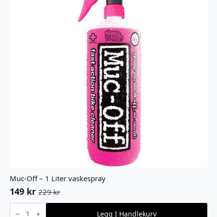
Muc-Off – 1 Liter vaskespray
149
kr
229
kr
Opprinnelig
Nåværende
pris
pris
Muc-
Off
Legg I Handlekurv
var:
er:
-