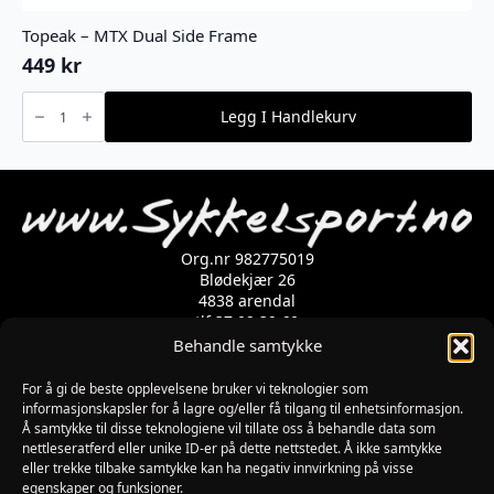
Topeak – MTX Dual Side Frame
449
kr
Topeak
-
Legg I Handlekurv
MTX
Dual
Side
Frame
antall
Org.nr 982775019
Blødekjær 26
4838 arendal
tlf 37 02 39 60
Kontaktskjema
Behandle samtykke
For å gi de beste opplevelsene bruker vi teknologier som
informasjonskapsler for å lagre og/eller få tilgang til enhetsinformasjon.
Åpningstider
Å samtykke til disse teknologiene vil tillate oss å behandle data som
MANDAG-FREDAG: 09:00-17:00
nettleseratferd eller unike ID-er på dette nettstedet. Å ikke samtykke
LØRDAG: 10:00-15:00
eller trekke tilbake samtykke kan ha negativ innvirkning på visse
SØNDAG: STENGT
egenskaper og funksjoner.