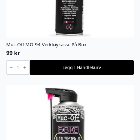
Muc-Off MO-94 Verktøykasse På Box
99
kr
Muc-
Off
Legg I Handlekurv
MO-
94
Verktøykasse
På
Box
antall