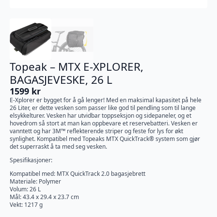
Topeak – MTX E-XPLORER,
BAGASJEVESKE, 26 L
1599
kr
E-Xplorer er bygget for å gå lenger! Med en maksimal kapasitet på hele
26 Liter, er dette vesken som passer like god til pendling som til lange
elsykkelturer. Vesken har utvidbar toppseksjon og sidepaneler, og et
hovedrom så stort at man kan oppbevare et reservebatteri. Vesken er
vanntett og har 3M™ reflekterende striper og feste for lys for økt
synlighet. Kompatibel med Topeaks MTX QuickTrack® system som gjør
det superraskt å ta med seg vesken.
Spesifikasjoner:
Kompatibel med: MTX QuickTrack 2.0 bagasjebrett
Materiale: Polymer
Volum: 26 L
Mål: 43.4 x 29.4 x 23.7 cm
Vekt: 1217 g