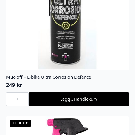
Muc-off – E-bike Ultra Corrosion Defence
249
kr
Muc-
off
Legg I Handlekurv
-
E-
bike
Ultra
Corrosion
Defence
antall
TILBUD!