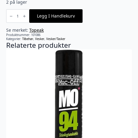
2 på lager
Topeak
-
Legg I Handlekurv
MTX
E-
XPLORER,
BAGASJEVESKE,
Se merket:
Topeak
26
Produktnummer:
101086
L
Kategorier:
Tilbehør
,
Vesker
,
Vesker/Tasker
antall
Relaterte produkter