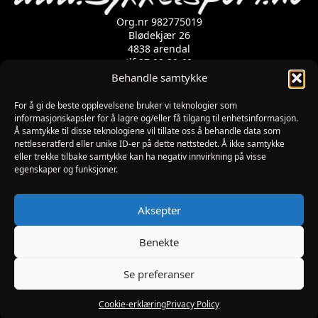
Org.nr 982775019
Blødekjær 26
4838 arendal
tlf 37 02 39 60
Kontaktskjema
Behandle samtykke
For å gi de beste opplevelsene bruker vi teknologier som
informasjonskapsler for å lagre og/eller få tilgang til enhetsinformasjon.
Åpningstider
Å samtykke til disse teknologiene vil tillate oss å behandle data som
MANDAG-FREDAG: 09:00-17:00
nettleseratferd eller unike ID-er på dette nettstedet. Å ikke samtykke
LØRDAG: 10:00-15:00
eller trekke tilbake samtykke kan ha negativ innvirkning på visse
SØNDAG: STENGT
egenskaper og funksjoner.
JULAFTEN : STENGT
PÅSKEAFTEN OG PINSEAFTEN : 10:00-13:00
Informasjon
Aksepter
MIN SIDE
KJØPSBETINGELSER
Benekte
RETUR
Se preferanser
Utviklet av Digipos AS – Arendal Copyright 2026
Sykkelsport.no
Cookie-erklæring
Privacy Policy