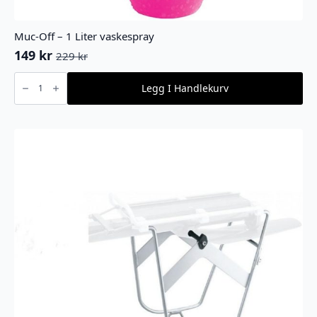
Muc-Off – 1 Liter vaskespray
149
kr
229
kr
Opprinnelig
Nåværende
pris
pris
Muc-
Off
Legg I Handlekurv
var:
er:
-
1
229 kr.
149 kr.
Liter
vaskespray
antall