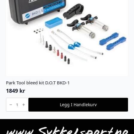
Park Tool bleed kit D.O.T BKD-1
1849
kr
Park
Tool
Legg I Handlekurv
bleed
kit
D.O.T
BKD-
1
antall