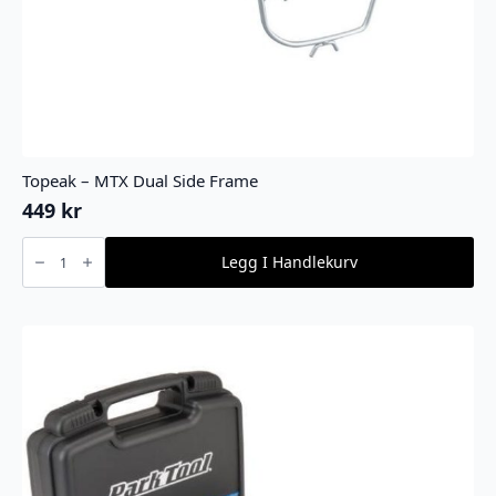
Topeak – MTX Dual Side Frame
449
kr
Topeak
-
Legg I Handlekurv
MTX
Dual
Side
Frame
antall