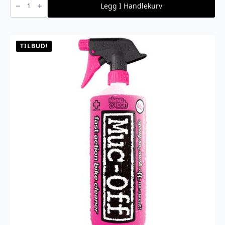
-
Legg I Handlekurv
Kjettinglås
5805
Combo
Rosa
antall
TILBUD!