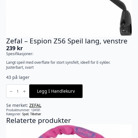
Zefal – Espion Z56 Speil lang, venstre
239
kr
Spesifikasjoner:
Langt speil med overflate for stort synsfelt, ideell for E-sykler.
Justerbart, svart
43 på lager
Zefal
-
Legg I Handlekurv
Espion
Z56
Speil
lang,
Se merket:
ZEFAL
venstre
Produktnummer:
124181
antall
Kategorier:
Speil
,
Tilbehør
Relaterte produkter