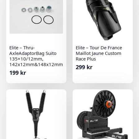
Elite – Thru-
Elite – Tour De France
AxleAdaptorBag Suito
Maillot Jaune Custom
135×10/12mm,
Race Plus
142x12mm&148x12mm
299
kr
199
kr