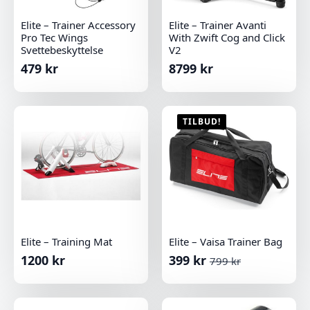
Elite – Trainer Accessory
Elite – Trainer Avanti
Pro Tec Wings
With Zwift Cog and Click
Svettebeskyttelse
V2
479
kr
8799
kr
TILBUD!
Elite – Training Mat
Elite – Vaisa Trainer Bag
1200
kr
399
kr
799
kr
Opprinnelig
Nåværende
pris
pris
var:
er: