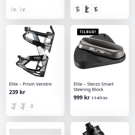
TILBUD!
Elite – Prism Venstre
Elite – Sterzo Smart
Steering Block
239
kr
999
kr
1149
kr
Opprinnelig
Nåværende
pris
pris
var:
er:
1149 kr.
999 kr.