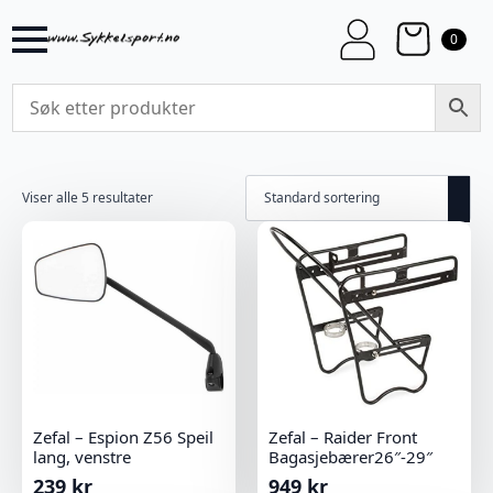
0
Viser alle 5 resultater
Zefal – Espion Z56 Speil
Zefal – Raider Front
lang, venstre
Bagasjebærer26″-29″
239
kr
949
kr