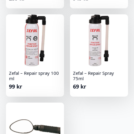
Zefal – Repair spray 100
Zefal – Repair Spray
ml
75ml
99
kr
69
kr