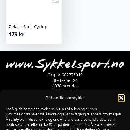
Zefal – Speil Cyclop
179
kr
Org.nr 982775019
Blødekjær 26
4838 arendal
tlf 37 02 39 60
Kontaktskjema
Behandle samtykke
For å gi de beste opplevelsene bruker vi teknologier som
Åpningstider
informasjonskapsler for å lagre og/eller få tilgang til enhetsinformasjon.
Å samtykke til disse teknologiene vil tillate oss å behandle data som
MANDAG-FREDAG: 09:00-17:00
nettleseratferd eller unike ID-er på dette nettstedet. Å ikke samtykke
LØRDAG: 10:00-15:00
eller trekke tilbake samtykke kan ha negativ innvirkning på visse