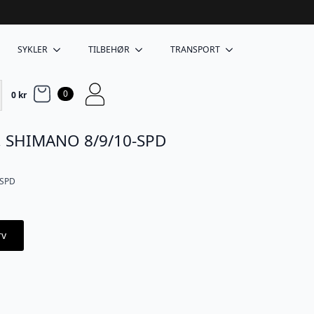
SYKLER
TILBEHØR
TRANSPORT
0
0
kr
, SHIMANO 8/9/10-SPD
-SPD
rv