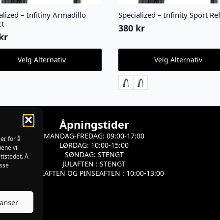
alized – Infitiny Armadillo
Specialized – Infinity Sport Ref
ct
380
kr
kr
Dette
Velg Alternativ
Velg Alternativ
ktet
produktet
har
flere
ter.
varianter.
nativene
Alternativene
kan
s
velges
Åpningstider
på
MANDAG-FREDAG: 09:00-17:00
ktsiden
produktsiden
er for å
LØRDAG: 10:00-15:00
iene vil
SØNDAG: STENGT
ttstedet. Å
JULAFTEN : STENGT
isse
PÅSKEAFTEN OG PINSEAFTEN : 10:00-13:00
ranser