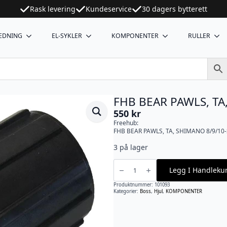
Rask levering
Kundeservice
30 dagers bytterett
EDNING
EL-SYKLER
KOMPONENTER
RULLER
FHB BEAR PAWLS, TA
550
kr
Freehub:
FHB BEAR PAWLS, TA, SHIMANO 8/9/10
3 på lager
FHB
BEAR
Legg I Handleku
PAWLS,
TA,
SHIMANO
Produktnummer:
101093
8/9/10-
Kategorier:
Boss
,
Hjul
,
KOMPONENTER
SPD
antall