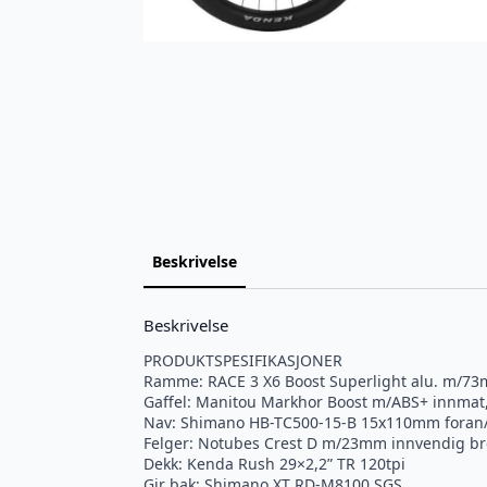
Beskrivelse
Beskrivelse
PRODUKTSPESIFIKASJONER
Ramme: RACE 3 X6 Boost Superlight alu. m/73
Gaffel: Manitou Markhor Boost m/ABS+ innmat, 
Nav: Shimano HB-TC500-15-B 15x110mm foran/
Felger: Notubes Crest D m/23mm innvendig bre
Dekk: Kenda Rush 29×2,2” TR 120tpi
Gir bak: Shimano XT RD-M8100 SGS