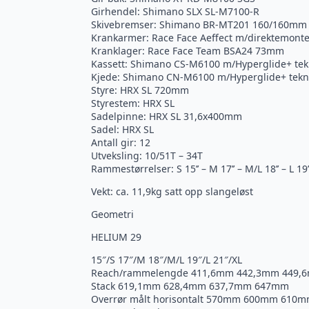
Girhendel: Shimano SLX SL-M7100-R
Skivebremser: Shimano BR-MT201 160/160mm
Krankarmer: Race Face Aeffect m/direktemonter
Kranklager: Race Face Team BSA24 73mm
Kassett: Shimano CS-M6100 m/Hyperglide+ tek
Kjede: Shimano CN-M6100 m/Hyperglide+ tekno
Styre: HRX SL 720mm
Styrestem: HRX SL
Sadelpinne: HRX SL 31,6x400mm
Sadel: HRX SL
Antall gir: 12
Utveksling: 10/51T – 34T
Rammestørrelser: S 15’’ – M 17’’ – M/L 18’’ – L 19’’
Vekt: ca. 11,9kg satt opp slangeløst
Geometri
HELIUM 29
15″/S 17″/M 18″/M/L 19″/L 21″/XL
Reach/rammelengde 411,6mm 442,3mm 449,
Stack 619,1mm 628,4mm 637,7mm 647mm
Overrør målt horisontalt 570mm 600mm 61