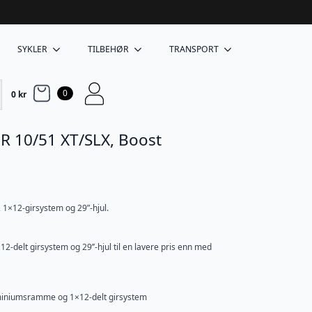
SYKLER
TILBEHØR
TRANSPORT
0
0
kr
R 10/51 XT/SLX, Boost
×12-girsystem og 29”-hjul.
2-delt girsystem og 29’’-hjul til en lavere pris enn med
luminiumsramme og 1×12-delt girsystem