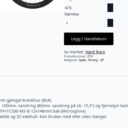
Størrelse
L
Legg I Handlekurv
Se merket:
Hard Rocx
Produktnummer:
2574
Kategorier:
Sykler
,
Terreng - 29"
mm gjenget krankhus (BSA)
100mm. vandring (80mm. vandring på str. 15,5”) og fjernstyrt loc
FH-TC500-MS-B 12x148mm bak (Microspline)
dde og 32 eikehull. Kan brukes med eller uten slanger.