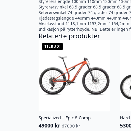
Styrerørslengde 100mm 110mm 120mm 130
Styrerørsvinkel 68,5 grader 68,5 grader 68,5 g
Seterørsvinkel 74 grader 74 grader 74 grader 
Kjedestagslengde 440mm 440mm 440mm 44
Akselavstand 1118,1mm 1153,2mm 1164,2mm
Indikasjon på rytterhøyde. NB! Dette er inge
Relaterte produkter
TILBUD!
Specialized – Epic 8 Comp
Hard 
49000
kr
530
67000
kr
Opprinnelig
Nåværende