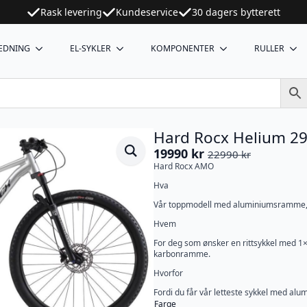
Rask levering
Kundeservice
30 dagers bytterett
EDNING
EL-SYKLER
KOMPONENTER
RULLER
Hard Rocx Helium 29
19990
kr
22990
kr
Opprinnelig
Nåværende
Hard Rocx AMO
pris
pris
Hva
var:
er:
22990 kr.
19990 kr.
Vår toppmodell med aluminiumsramme, 1
Hvem
For deg som ønsker en rittsykkel med 1×1
karbonramme.
Hvorfor
Fordi du får vår letteste sykkel med a
Farge