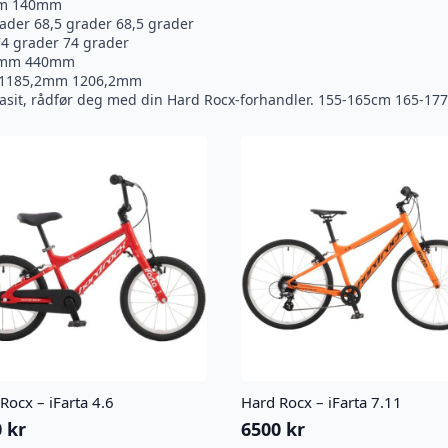
mm 140mm
rader 68,5 grader 68,5 grader
74 grader 74 grader
0mm 440mm
 1185,2mm 1206,2mm
n fasit, rådfør deg med din Hard Rocx-forhandler. 155-165cm 165
Rocx – iFarta 4.6
Hard Rocx – iFarta 7.11
0
kr
6500
kr