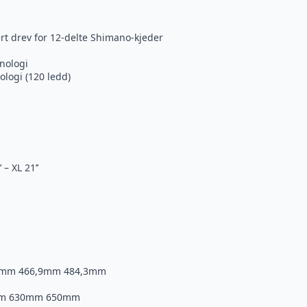
t drev for 12-delte Shimano-kjeder
nologi
logi (120 ledd)
 – XL 21’’
6mm 466,9mm 484,3mm
0mm 630mm 650mm