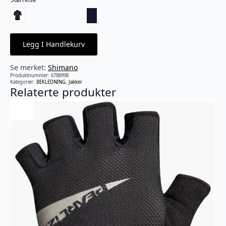
Legg I Handlekurv
Se merket:
Shimano
Produktnummer:
6788998
Kategorier:
BEKLEDNING
,
Jakker
Relaterte produkter