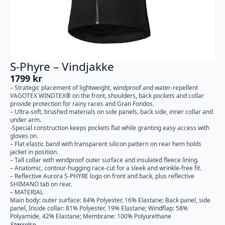
S-Phyre – Vindjakke
1799
kr
– Strategic placement of lightweight, windproof and water-repellent
VAGOTEX WINDTEX® on the front, shoulders, back pockets and collar
provide protection for rainy races and Gran Fondos.
– Ultra-soft, brushed materials on side panels, back side, inner collar and
under arm.
-Special construction keeps pockets flat while granting easy access with
gloves on.
– Flat elastic band with transparent silicon pattern on rear hem holds
jacket in position.
– Tall collar with windproof outer surface and insulated fleece lining.
– Anatomic, contour-hugging race-cut for a sleek and wrinkle-free fit.
– Reflective Aurora S-PHYRE logo on front and back, plus reflective
SHIMANO tab on rear.
– MATERIAL
Main body: outer surface: 84% Polyester, 16% Elastane; Back panel, side
panel, Inside collar: 81% Polyester, 19% Elastane; Windflap: 58%
Polyamide, 42% Elastane; Membrane: 100% Polyurethane
Størrelse