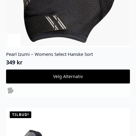
Pearl Izumi – Womens Select Hanske Sort
349
kr
Dette
Velg Alternativ
produktet
har
flere
varianter.
Alternativene
kan
velges
TILBUD!
på
produktsiden