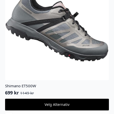
Shimano ET500W
699
kr
1149
kr
Opprinnelig
Nåværende
pris
pris
Dette
Velg Alternativ
var:
er:
produktet
1149 kr.
699 kr.
har