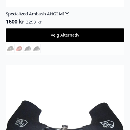
Specialized Ambush ANGI MIPS
1600
kr
2299
kr
Opprinnelig
Nåværende
pris
pris
Dette
Velg Alternativ
var:
er:
produktet
2299 kr.
1600 kr.
har
flere
varianter.
Alternativene
kan
velges
på
produktsiden