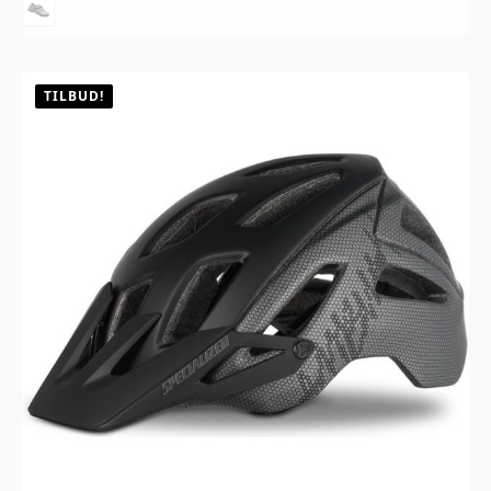
flere
varianter.
Alternativene
kan
velges
TILBUD!
på
produktsiden