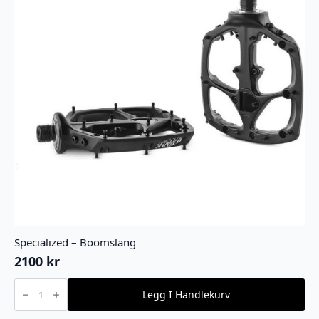
Specialized – Boomslang
2100
kr
Specialized
-
Legg I Handlekurv
Boomslang
antall