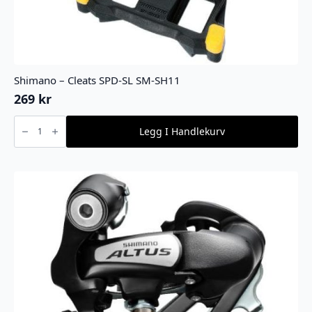
Shimano – Cleats SPD-SL SM-SH11
269
kr
Shimano
-
Legg I Handlekurv
Cleats
SPD-
SL
SM-
SH11
antall