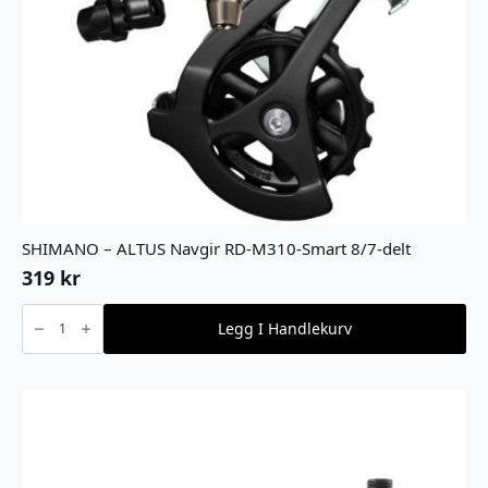
SHIMANO – ALTUS Navgir RD-M310-Smart 8/7-delt
319
kr
SHIMANO
-
Legg I Handlekurv
ALTUS
Navgir
RD-
M310-
Smart
8/7-
delt
antall