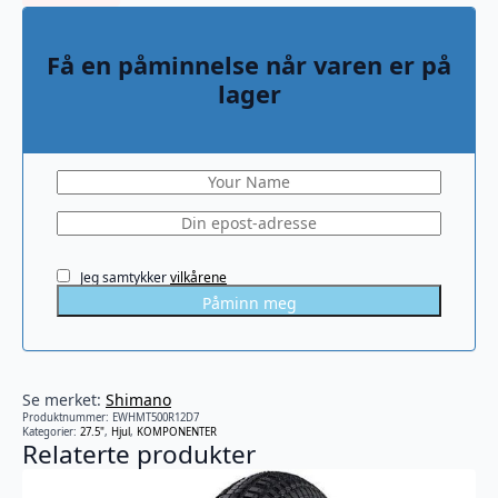
Få en påminnelse når varen er på
lager
Jeg samtykker
vilkårene
Påminn meg
Se merket:
Shimano
Produktnummer:
EWHMT500R12D7
Kategorier:
27.5"
,
Hjul
,
KOMPONENTER
Relaterte produkter