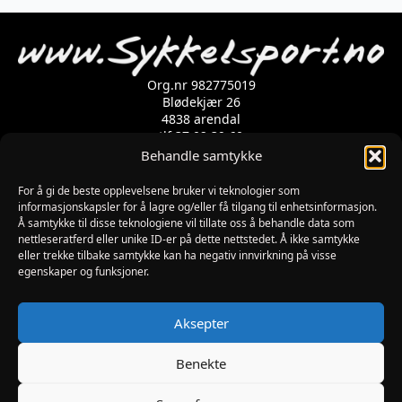
Org.nr 982775019
Blødekjær 26
4838 arendal
tlf 37 02 39 60
Kontaktskjema
Behandle samtykke
For å gi de beste opplevelsene bruker vi teknologier som
informasjonskapsler for å lagre og/eller få tilgang til enhetsinformasjon.
Åpningstider
Å samtykke til disse teknologiene vil tillate oss å behandle data som
MANDAG-FREDAG: 09:00-17:00
nettleseratferd eller unike ID-er på dette nettstedet. Å ikke samtykke
LØRDAG: 10:00-15:00
eller trekke tilbake samtykke kan ha negativ innvirkning på visse
SØNDAG: STENGT
egenskaper og funksjoner.
JULAFTEN : STENGT
PÅSKEAFTEN OG PINSEAFTEN : 10:00-13:00
Informasjon
Aksepter
MIN SIDE
KJØPSBETINGELSER
Benekte
RETUR