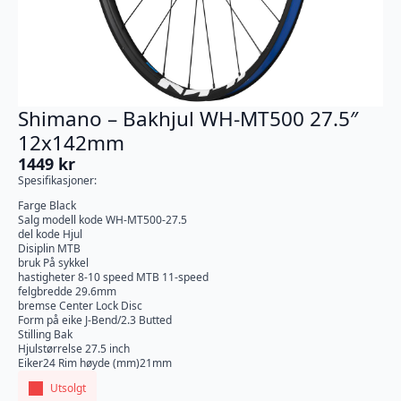
Shimano – Bakhjul WH-MT500 27.5″
12x142mm
1449
kr
Spesifikasjoner:
Farge Black
Salg modell kode WH-MT500-27.5
del kode Hjul
Disiplin MTB
bruk På sykkel
hastigheter 8-10 speed MTB 11-speed
felgbredde 29.6mm
bremse Center Lock Disc
Form på eike J-Bend/2.3 Butted
Stilling Bak
Hjulstørrelse 27.5 inch
Eiker24 Rim høyde (mm)21mm
Utsolgt