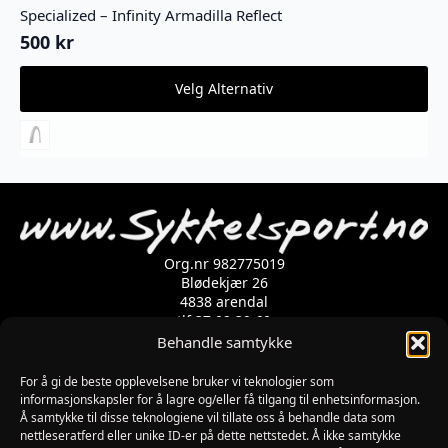
Specialized – Infinity Armadilla Reflect
500
kr
Dette
Velg Alternativ
produktet
har
flere
varianter.
Alternativene
kan
velges
på
produktsiden
Org.nr 982775019
Blødekjær 26
4838 arendal
tlf 37 02 39 60
Kontaktskjema
Behandle samtykke
For å gi de beste opplevelsene bruker vi teknologier som
Åpningstider
informasjonskapsler for å lagre og/eller få tilgang til enhetsinformasjon.
Å samtykke til disse teknologiene vil tillate oss å behandle data som
MANDAG-FREDAG: 09:00-17:00
nettleseratferd eller unike ID-er på dette nettstedet. Å ikke samtykke
LØRDAG: 10:00-15:00