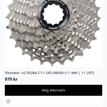
Shimano- ULTEGRA C11-28S-R8000 (11 delt | 11-28T)
979
kr
Dette
Velg Alternativ
produktet
har
flere
varianter.