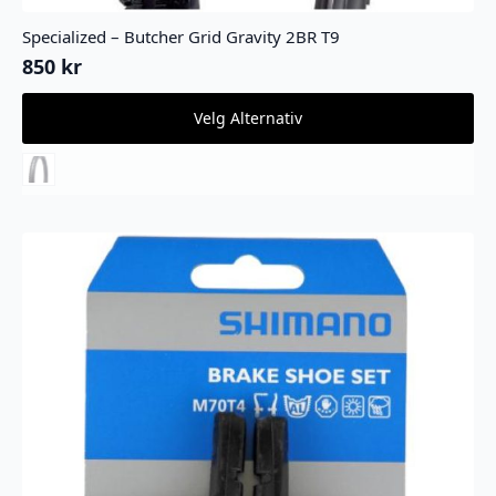
Specialized – Butcher Grid Gravity 2BR T9
850
kr
Dette
Velg Alternativ
produktet
har
flere
varianter.
Alternativene
kan
velges
på
produktsiden