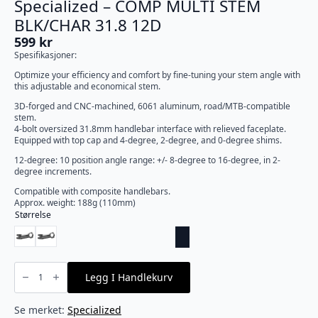
Specialized – COMP MULTI STEM
BLK/CHAR 31.8 12D
599
kr
Spesifikasjoner:
Optimize your efficiency and comfort by fine-tuning your stem angle with
this adjustable and economical stem.
3D-forged and CNC-machined, 6061 aluminum, road/MTB-compatible
stem.
4-bolt oversized 31.8mm handlebar interface with relieved faceplate.
Equipped with top cap and 4-degree, 2-degree, and 0-degree shims.
12-degree: 10 position angle range: +/- 8-degree to 16-degree, in 2-
degree increments.
Compatible with composite handlebars.
Approx. weight: 188g (110mm)
Størrelse
Specialized
-
Legg I Handlekurv
COMP
MULTI
STEM
BLK/CHAR
Se merket:
Specialized
31.8