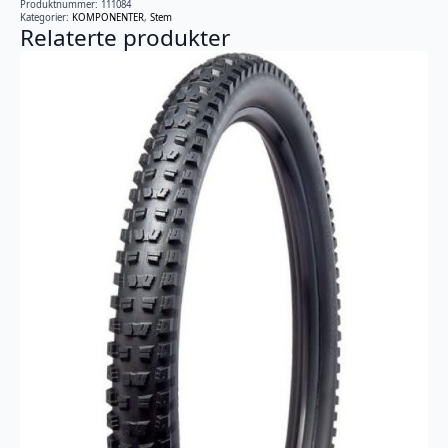
Produktnummer:
111084
12D
Kategorier:
KOMPONENTER
,
Stem
antall
Relaterte produkter