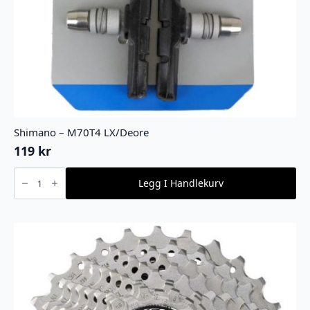
Shimano – M70T4 LX/Deore
119
kr
Shimano
-
Legg I Handlekurv
M70T4
LX/Deore
antall