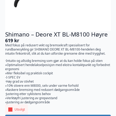
Shimano – Deore XT BL-M8100 Høyre
619
kr
Med fokus på redusert vekt og bremsekraft spesialisert for
rundbanesykling gir SHIMANO DEORE XT BL-M8100-hendelen deg
intuitiv finkontroll, slik at du kan utforske grensene dine med trygghet.
·Intuitiv og allsidig bremsing som gjør at du kan holde fokus på stien
»Optimalisert hendelakselposisjon med ekstra kontaktpunkt og forbedret
ergonomi
»Mer fleksibel og praktisk cockpit
-I-SPEC EV
·Høy grad av stivhet
»10% stivere enn M8000, selv under varme forhold
»Raskere bremsing med redusert dødgangsområde
·Justering etter syklistens behov
»Verktøyfri justering av grepavstand
»Justering av dødgangsområde
Utsolgt