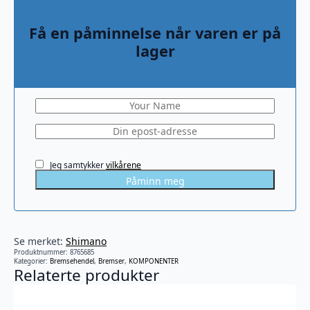
Få en påminnelse når varen er på
lager
Jeg samtykker
vilkårene
Påminn meg
Se merket:
Shimano
Produktnummer:
8765685
Kategorier:
Bremsehendel
,
Bremser
,
KOMPONENTER
Relaterte produkter