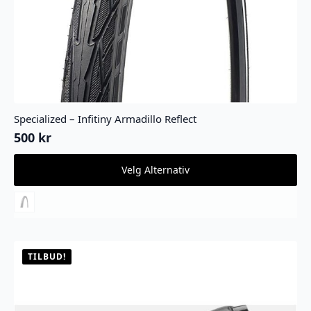
Specialized – Infitiny Armadillo Reflect
500
kr
Dette
Velg Alternativ
produktet
har
flere
varianter.
Alternativene
kan
velges
TILBUD!
på
produktsiden