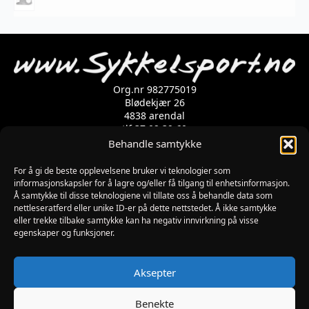
varianter.
Alternativene
kan
velges
på
produktsiden
Org.nr 982775019
Blødekjær 26
4838 arendal
tlf 37 02 39 60
Kontaktskjema
Behandle samtykke
For å gi de beste opplevelsene bruker vi teknologier som
informasjonskapsler for å lagre og/eller få tilgang til enhetsinformasjon.
Åpningstider
Å samtykke til disse teknologiene vil tillate oss å behandle data som
MANDAG-FREDAG: 09:00-17:00
nettleseratferd eller unike ID-er på dette nettstedet. Å ikke samtykke
LØRDAG: 10:00-15:00
eller trekke tilbake samtykke kan ha negativ innvirkning på visse
SØNDAG: STENGT
egenskaper og funksjoner.
JULAFTEN : STENGT
PÅSKEAFTEN OG PINSEAFTEN : 10:00-13:00
Informasjon
Aksepter
MIN SIDE
KJØPSBETINGELSER
Benekte