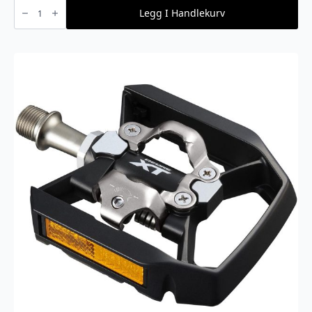
Shimano
-
Legg I Handlekurv
PD-
M324
Kombipedal
antall