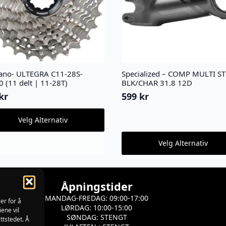
ano- ULTEGRA C11-28S-
Specialized – COMP MULTI S
 (11 delt | 11-28T)
BLK/CHAR 31.8 12D
kr
599
kr
Velg Alternativ
ktet
Dette
Velg Alternativ
produktet
ter.
har
nativene
flere
varianter.
s
Åpningstider
Alternativene
kan
MANDAG-FREDAG: 09:00-17:00
ktsiden
er for å
velges
LØRDAG: 10:00-15:00
iene vil
på
SØNDAG: STENGT
ttstedet. Å
produktsiden