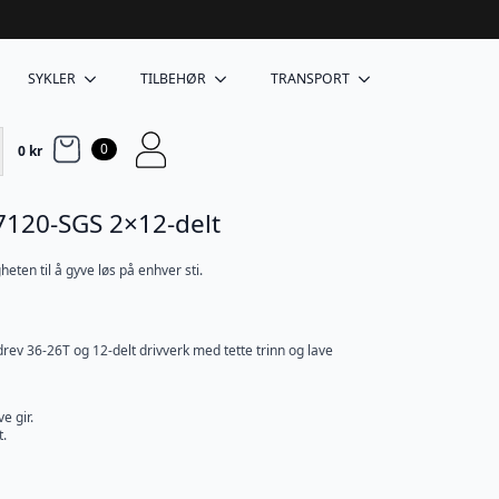
SYKLER
TILBEHØR
TRANSPORT
0
0
kr
120-SGS 2×12-delt
heten til å gyve løs på enhver sti.
rev 36-26T og 12-delt drivverk med tette trinn og lave
e gir.
t.