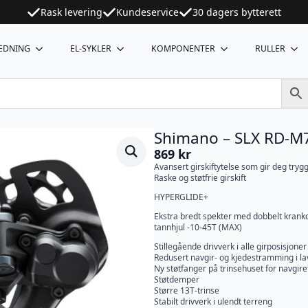
Rask levering
Kundeservice
30 dagers bytterett
EDNING
EL-SYKLER
KOMPONENTER
RULLER
Shimano – SLX RD-M7
869
kr
Avansert girskiftytelse som gir deg trygg
Raske og støtfrie girskift
HYPERGLIDE+
Ekstra bredt spekter med dobbelt krankd
tannhjul -10-45T (MAX)
Stillegående drivverk i alle girposisjoner
Redusert navgir- og kjedestramming i lav
Ny støtfanger på trinsehuset for navgire
Støtdemper
Større 13T-trinse
Stabilt drivverk i ulendt terreng