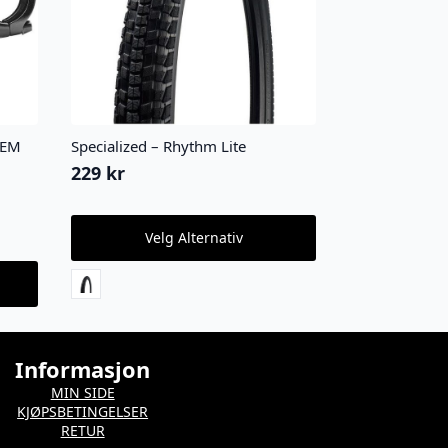
TEM
Specialized – Rhythm Lite
229
kr
Dette
Velg Alternativ
produktet
har
flere
varianter.
Alternativene
kan
velges
Informasjon
på
MIN SIDE
produktsiden
KJØPSBETINGELSER
RETUR