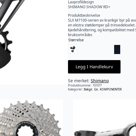
Lavprofildesign
SHIMANO SHADOW RD+
Produktbeskrivelse
SLX M7100-serien av krankgir byr på avan
en ekstra støtdemper på trinsedekselet. S
kjedehåndtering, og kompatibilitet med
bruksområder.
Størrelse
Legg I Handlekurv
Se merket:
Shimano
Produktnummer:
101077
Kategorier:
Bakgir
,
Gir
,
KOMPONENTER