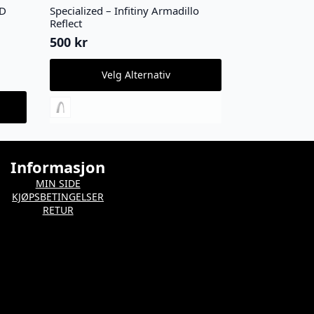
PD
Specialized – Infitiny Armadillo
Reflect
500
kr
Dette
Velg Alternativ
produktet
har
flere
varianter.
Alternativene
kan
velges
Informasjon
på
MIN SIDE
produktsiden
KJØPSBETINGELSER
RETUR