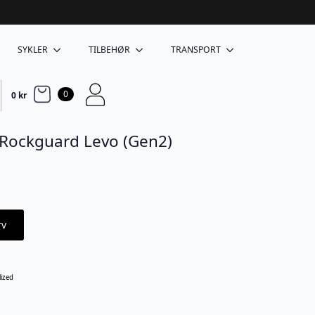
SYKLER
TILBEHØR
TRANSPORT
0
0
kr
i/Rockguard Levo (Gen2)
rv
lized