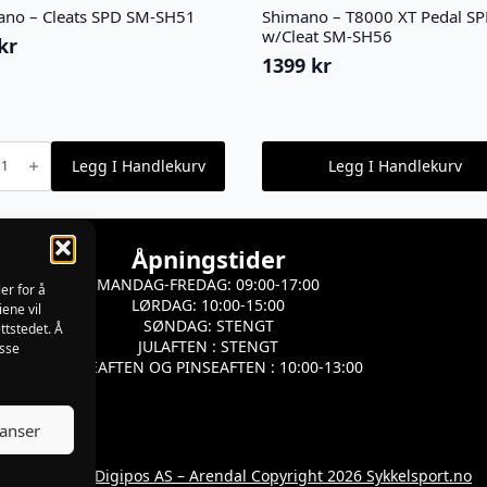
ano – Cleats SPD SM-SH51
Shimano – T8000 XT Pedal S
w/Cleat SM-SH56
kr
1399
kr
no
Legg I Handlekurv
Legg I Handlekurv
Åpningstider
MANDAG-FREDAG: 09:00-17:00
er for å
LØRDAG: 10:00-15:00
iene vil
SØNDAG: STENGT
ttstedet. Å
JULAFTEN : STENGT
isse
PÅSKEAFTEN OG PINSEAFTEN : 10:00-13:00
ranser
Utviklet av Digipos AS – Arendal Copyright 2026 Sykkelsport.no