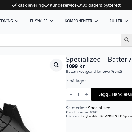
Rask levering
Kundeservice
30 dagers bytterett
EDNING
EL-SYKLER
KOMPONENTER
RULLER
Specialized – Batter
1099
kr
Batteri/Rockguard for Levo (Gen2)
2 på lager
Specialized
-
Legg I Handleku
Batteri/Rockguard
Levo
(Gen2)
antall
Se merket:
Specialized
Produktnummer:
101061
Kategorier:
El-sykkeldeler
,
KOMPONENTER
,
Specia