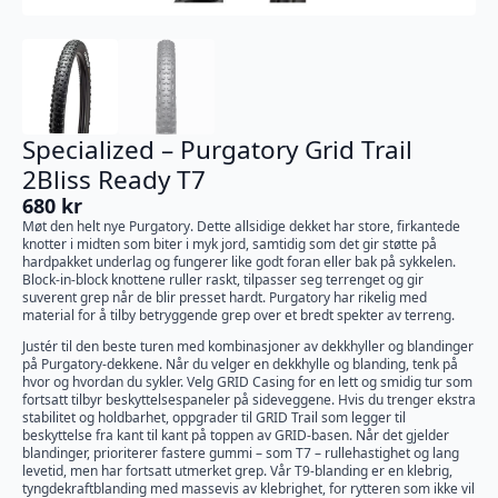
Specialized – Purgatory Grid Trail
2Bliss Ready T7
680
kr
Møt den helt nye Purgatory. Dette allsidige dekket har store, firkantede
knotter i midten som biter i myk jord, samtidig som det gir støtte på
hardpakket underlag og fungerer like godt foran eller bak på sykkelen.
Block-in-block knottene ruller raskt, tilpasser seg terrenget og gir
suverent grep når de blir presset hardt. Purgatory har rikelig med
material for å tilby betryggende grep over et bredt spekter av terreng.
Justér til den beste turen med kombinasjoner av dekkhyller og blandinger
på Purgatory-dekkene. Når du velger en dekkhylle og blanding, tenk på
hvor og hvordan du sykler. Velg GRID Casing for en lett og smidig tur som
fortsatt tilbyr beskyttelsespaneler på sideveggene. Hvis du trenger ekstra
stabilitet og holdbarhet, oppgrader til GRID Trail som legger til
beskyttelse fra kant til kant på toppen av GRID-basen. Når det gjelder
blandinger, prioriterer fastere gummi – som T7 – rullehastighet og lang
levetid, men har fortsatt utmerket grep. Vår T9-blanding er en klebrig,
tyngdekraftblanding med massevis av klebrighet, for rytteren som ikke vil