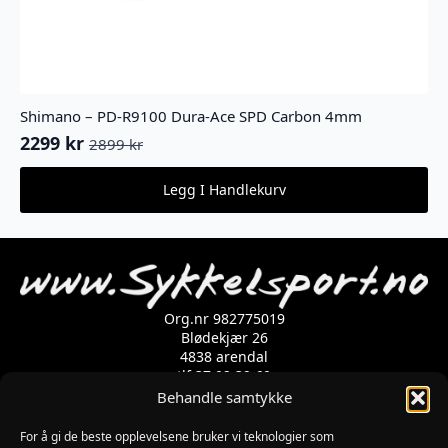
Shimano – PD-R9100 Dura-Ace SPD Carbon 4mm
2299
kr
2899
kr
Opprinnelig
Nåværende
pris
pris
Legg I Handlekurv
var:
er:
2899 kr.
2299 kr.
Org.nr 982775019
Blødekjær 26
4838 arendal
tlf 37 02 39 60
Kontaktskjema
Behandle samtykke
For å gi de beste opplevelsene bruker vi teknologier som