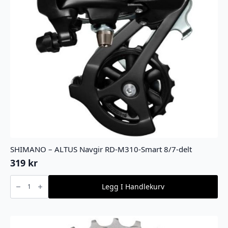
SHIMANO – ALTUS Navgir RD-M310-Smart 8/7-delt
319
kr
SHIMANO
-
Legg I Handlekurv
ALTUS
Navgir
RD-
M310-
Smart
8/7-
delt