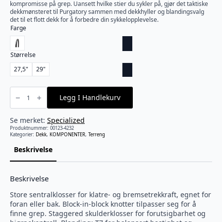
kompromisse på grep. Uansett hvilke stier du sykler på, gjør det taktiske
dekkmønsteret til Purgatory sammen med dekkhyller og blandingsvalg
det til et flott dekk for å forbedre din sykkelopplevelse.
Farge
Størrelse
27,5"
29"
Specialized
-
Legg I Handlekurv
Purgatory
Grid
Trail
2Bliss
Se merket:
Specialized
Ready
Produktnummer:
00123-4232
T7
Kategorier:
Dekk
,
KOMPONENTER
,
Terreng
antall
Beskrivelse
Beskrivelse
Store sentralklosser for klatre- og bremsetrekkraft, egnet for
foran eller bak. Block-in-block knotter tilpasser seg for å
finne grep. Staggered skulderklosser for forutsigbarhet og