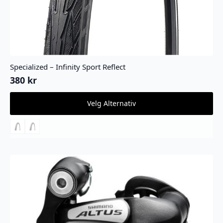
Specialized – Infinity Sport Reflect
380
kr
Dette
Velg Alternativ
produktet
har
flere
varianter.
Alternativene
kan
velges
på
produktsiden