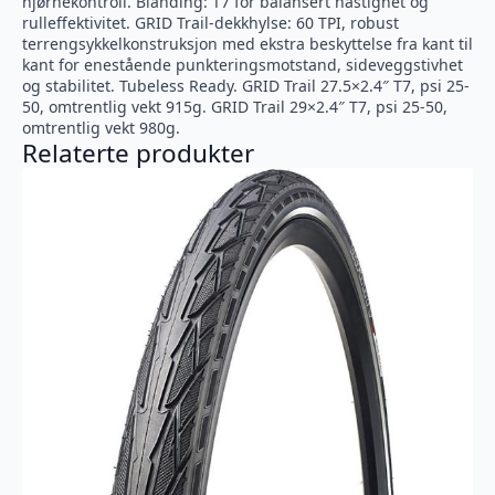
hjørnekontroll. Blanding: T7 for balansert hastighet og
rulleffektivitet. GRID Trail-dekkhylse: 60 TPI, robust
terrengsykkelkonstruksjon med ekstra beskyttelse fra kant til
kant for enestående punkteringsmotstand, sideveggstivhet
og stabilitet. Tubeless Ready. GRID Trail 27.5×2.4″ T7, psi 25-
50, omtrentlig vekt 915g. GRID Trail 29×2.4″ T7, psi 25-50,
omtrentlig vekt 980g.
Relaterte produkter