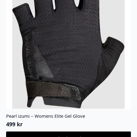
produktsiden
Pearl izumi – Womens Elite Gel Glove
499
kr
Dette