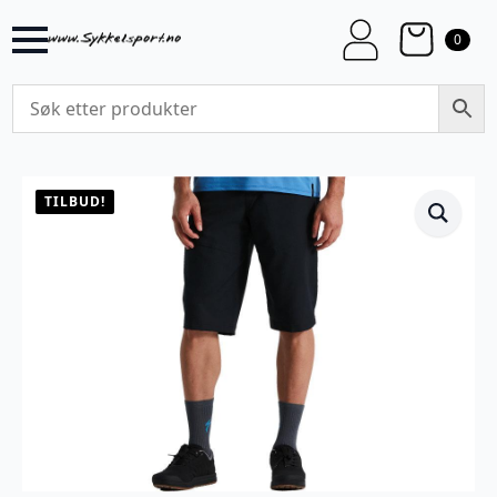
0
TILBUD!