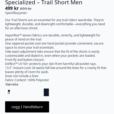
Specialized – Trail Short Men
499
kr
699
kr
Opprinnelig
Nåværende
Spesifikasjoner:
pris
pris
Our Trail Shorts are an essential for any trail riders’ wardrobe. They’re
var:
er:
lightweight, durable, and downright comfortable—everything you need
699 kr.
499 kr.
for an afternoon shred.
VaporRize™ woven fabrics are durable, stretchy, and lightweight for
peace of mind on the trail.
One zippered pocket and one hand pocket provide convenient, secure
space to store your trail essentials.
Side waist adjustment tabs ensure that the fit of the shorts is easily
customizable and dialed-in, even when your pockets are loaded.
Front fly and button closure.
Deflect™ UV 50+ protects your skin from harmful ultraviolet rays.
13.5″ inseam (size 34 waist) fall low around the knee for a roomy fit that
leaves plenty of room for pads.
Does not include a liner.
Fabric Content: 100% Polyester
Størrelse
Legg I Handlekurv