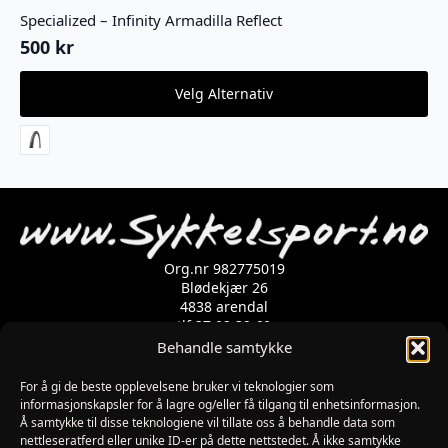
Specialized – Infinity Armadilla Reflect
500
kr
Dette
Velg Alternativ
produktet
har
flere
varianter.
Alternativene
kan
velges
på
produktsiden
Org.nr 982775019
Blødekjær 26
4838 arendal
tlf 37 02 39 60
Kontaktskjema
Behandle samtykke
For å gi de beste opplevelsene bruker vi teknologier som
Åpningstider
informasjonskapsler for å lagre og/eller få tilgang til enhetsinformasjon.
Å samtykke til disse teknologiene vil tillate oss å behandle data som
MANDAG-FREDAG: 09:00-17:00
nettleseratferd eller unike ID-er på dette nettstedet. Å ikke samtykke