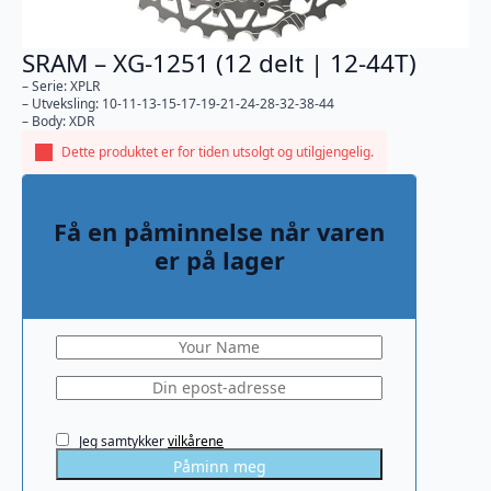
SRAM – XG-1251 (12 delt | 12-44T)
– Serie: XPLR
– Utveksling: 10-11-13-15-17-19-21-24-28-32-38-44
– Body: XDR
Dette produktet er for tiden utsolgt og utilgjengelig.
Få en påminnelse når varen
er på lager
Jeg samtykker
vilkårene
Påminn meg