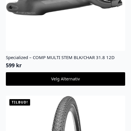
Specialized – COMP MULTI STEM BLK/CHAR 31.8 12D
599
kr
Dette
Velg Alternativ
produktet
har
flere
varianter.
TILBUD!
Alternativene
kan
velges
på
produktsiden