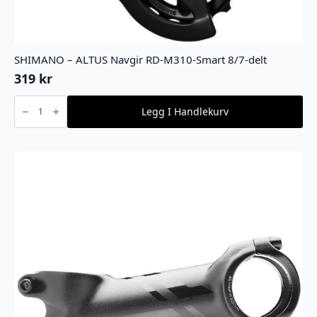
SHIMANO – ALTUS Navgir RD-M310-Smart 8/7-delt
319
kr
SHIMANO
-
Legg I Handlekurv
ALTUS
Navgir
RD-
M310-
Smart
8/7-
delt
antall