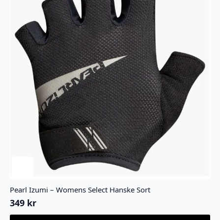
produktsiden
Pearl Izumi – Womens Select Hanske Sort
349
kr
Dette