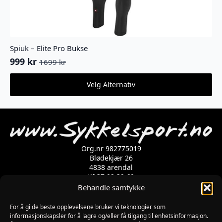
Spiuk – Elite Pro Bukse
999
kr
1699
kr
Opprinnelig
Nåværende
pris
pris
Dette
Velg Alternativ
var:
er:
produktet
1699 kr.
999 kr.
har
flere
varianter.
Alternativene
kan
velges
Org.nr 982775019
på
Blødekjær 26
produktsiden
4838 arendal
tlf 37 02 39 60
Kontaktskjema
Behandle samtykke
For å gi de beste opplevelsene bruker vi teknologier som
Åpningstider
informasjonskapsler for å lagre og/eller få tilgang til enhetsinformasjon.